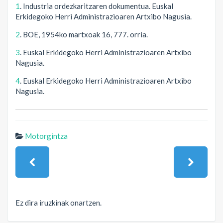
1
. Industria ordezkaritzaren dokumentua. Euskal
Erkidegoko Herri Administrazioaren Artxibo Nagusia.
2
. BOE, 1954ko martxoak 16, 777. orria.
3
. Euskal Erkidegoko Herri Administrazioaren Artxibo
Nagusia.
4
. Euskal Erkidegoko Herri Administrazioaren Artxibo
Nagusia.
Motorgintza
Ez dira iruzkinak onartzen.