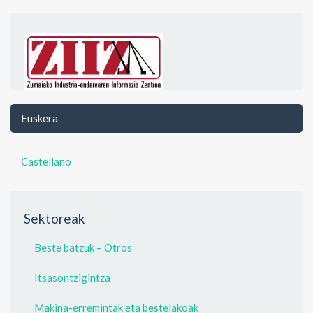
Euskera
Castellano
Sektoreak
Beste batzuk – Otros
Itsasontzigintza
Makina-erremintak eta bestelakoak