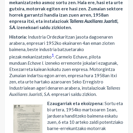
mekanizatzeko asmoz sortu zen. Hala ere, hasi eta urte
gutxira, motorrak egiten ere hasi zen. Zumaian sektore
horrek garrantzi handia izan zuen arren, 1958an
enpresa itxi, eta instalazioak
Talleres Auxiliares Juaristi,
S.A.
izenekoari saldu zizkioten.
Historia:
Industria Ordezkaritzan jasota dagoenaren
arabera, enpresari 1952ko ekainaren 4an eman zioten
baimena, beste industria batzuetarako
1
piezak mekanizatzeko
. Carmelo Echave, pilota
munduan
Echave I.
izeneko erremonte jokalari ezagunak,
Etxezarreta kalean kokatu zuen enpresa. Motorgintza
Zumaian indartsu egon arren, enpresa hura 1958an itxi
zen, eta urte hartako azaroaren 5eko Erregistro
Industrialean ageri denaren arabera, instalazioak
Talleres
Auxiliares Juaristi, S.A.
enpresari saldu zizkion
.
Ezaugarriak eta ekoizpena:
Sortu eta
bi urtera, 1954ko martxoaren 1ean,
jarduera handitzeko baimena eskatu
zuen, 6 eta 10 arteko zaldi potentziako
barne-errekuntzako motorrak