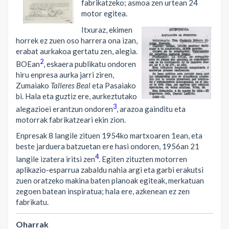
fabrikatzeko; asmoa zen urtean 24
motor egitea.
Itxuraz, ekimen
horrek ez zuen oso harrera ona izan,
erabat aurkakoa gertatu zen, alegia.
2
BOEan
, eskaera publikatu ondoren
hiru enpresa aurka jarri ziren,
Zumaiako
Talleres Beal
eta Pasaiako
bi. Hala eta guztiz ere, aurkeztutako
3
alegazioei erantzun ondoren
, arazoa gainditu eta
motorrak fabrikatzeari ekin zion.
Enpresak 8 langile zituen 1954ko martxoaren 1ean, eta
beste jarduera batzuetan ere hasi ondoren, 1956an 21
4
langile izatera iritsi zen
. Egiten zituzten motorren
aplikazio-esparrua zabaldu nahia argi eta garbi erakutsi
zuen oratzeko makina baten planoak egiteak, merkatuan
zegoen batean inspiratua; hala ere, azkenean ez zen
fabrikatu.
Oharrak