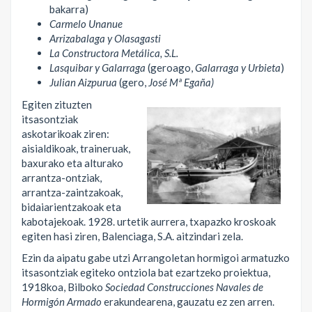
bakarra)
Carmelo Unanue
Arrizabalaga y Olasagasti
La Constructora Metálica
, S.L.
Lasquibar y Galarraga
(geroago,
Galarraga y Urbieta
)
Julian Aizpurua
(gero,
José Mª Egaña)
Egiten zituzten
itsasontziak
askotarikoak ziren:
aisialdikoak, traineruak,
baxurako eta alturako
arrantza-ontziak,
arrantza-zaintzakoak,
bidaiarientzakoak eta
kabotajekoak. 1928. urtetik aurrera, txapazko kroskoak
egiten hasi ziren, Balenciaga, S.A. aitzindari zela.
Ezin da aipatu gabe utzi Arrangoletan hormigoi armatuzko
itsasontziak egiteko ontziola bat ezartzeko proiektua,
1918koa, Bilboko
Sociedad Construcciones Navales de
Hormigón Armado
erakundearena, gauzatu ez zen arren.