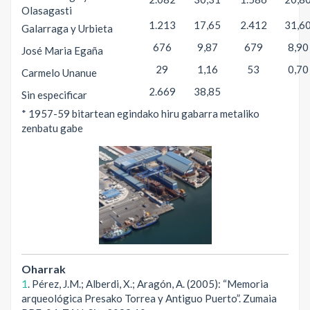
Olasagasti
1.213
17,65
2.412
31,6
Galarraga y Urbieta
676
9,87
679
8,90
José Maria Egaña
29
1,16
53
0,70
Carmelo Unanue
2.669
38,85
Sin especificar
* 1957-59 bitartean egindako hiru gabarra metaliko
zenbatu gabe
Oharrak
1
. Pérez, J.M.; Alberdi, X.; Aragón, A. (2005): “Memoria
arqueológica Presako Torrea y Antiguo Puerto”. Zumaia