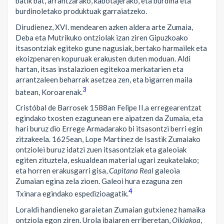
batik bat, arrantzarako, kabotajerako, eta burdina eta
burdinoletako produktuak garraiatzeko.
Dirudienez, XVI. mendearen azken aldera arte Zumaia,
Deba eta Mutrikuko ontziolak izan ziren Gipuzkoako
itsasontziak egiteko gune nagusiak, bertako harmailek eta
ekoizpenaren kopuruak erakusten duten moduan. Aldi
hartan, itsas instalazioen egitekoa merkatarien eta
arrantzaleen beharrak asetzea zen, eta bigarren maila
3
batean, Koroarenak.
Cristóbal de Barrosek 1588an Felipe II.a erregearentzat
egindako txosten ezagunean ere aipatzen da Zumaia, eta
hari buruz dio Errege Armadarako bi itsasontzi berri egin
zitzakeela. 1625ean, Lope Martínez de Isastik Zumaiako
ontziolei buruz idatzi zuen itsasontziak eta galeoiak
egiten zituztela, eskualdean material ugari zeukatelako;
eta horren erakusgarri gisa,
Capitana Real
galeoia
Zumaian egina zela zioen. Galeoi hura ezaguna zen
4
Txinara egindako espedizioagatik.
Loraldi handieneko garaietan Zumaian gutxienez hamaika
ontziola egon ziren. Urola ibaiaren erriberetan,
Oikiakoa
,