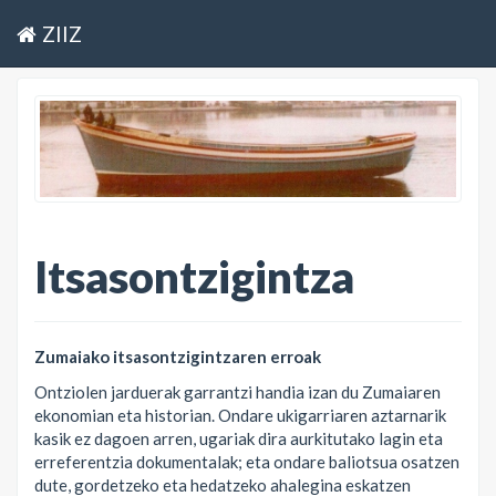
ZIIZ
Itsasontzigintza
Zumaiako itsasontzigintzaren erroak
Ontziolen jarduerak garrantzi handia izan du Zumaiaren
ekonomian eta historian. Ondare ukigarriaren aztarnarik
kasik ez dagoen arren, ugariak dira aurkitutako lagin eta
erreferentzia dokumentalak; eta ondare baliotsua osatzen
dute, gordetzeko eta hedatzeko ahalegina eskatzen