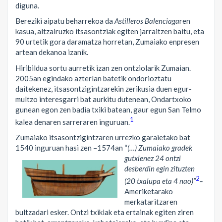
diguna.
Bereziki aipatu beharrekoa da
Astilleros Balenciaga
ren
kasua, altzairuzko itsasontziak egiten jarraitzen baitu, eta
90 urtetik gora daramatza horretan, Zumaiako enpresen
artean dekanoa izanik.
Hiribildua sortu aurretik izan zen ontziolarik Zumaian.
2005an egindako azterlan batetik ondorioztatu
daitekenez, itsasontzigintzarekin zerikusia duen egur-
multzo interesgarri bat aurkitu dutenean, Ondartxoko
gunean egon zen badia txiki batean, gaur egun San Telmo
1
kalea denaren sarreraren inguruan.
Zumaiako itsasontzigintzaren urrezko garaietako bat
1540 inguruan hasi zen –1574an
“
(…) Zumaiako gradek
gutxienez 24 ontzi
desberdin egin zituzten
2
(20 txalupa eta 4 nao)”
–
Ameriketarako
merkataritzaren
bultzadari esker. Ontzi txikiak eta ertainak egiten ziren