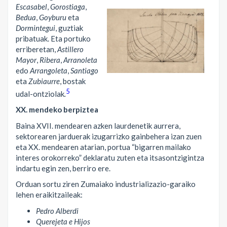
Escasabel
,
Gorostiaga
,
Bedua
,
Goyburu
eta
Dormintegui
, guztiak
pribatuak. Eta portuko
erriberetan,
Astillero
Mayor
,
Ribera
,
Arranoleta
edo
Arrangoleta
,
Santiago
eta
Zubiaurre
, bostak
5
udal-ontziolak
.
XX. mendeko berpiztea
Baina XVII. mendearen azken laurdenetik aurrera,
sektorearen jarduerak izugarrizko gainbehera izan zuen
eta XX. mendearen atarian, portua “bigarren mailako
interes orokorreko” deklaratu zuten eta itsasontzigintza
indartu egin zen, berriro ere.
Orduan sortu ziren Zumaiako industrializazio-garaiko
lehen eraikitzaileak:
Pedro Alberdi
Querejeta e Hijos