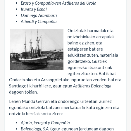
Eraso y Compañía-ren Astilleros del Urola
Irureta y Esnal
Domingo Arambarri
Alberdi y Compañía
Ontziolak harmailak eta
noizbehinkako arrapalak
baino ez ziren, eta
estalperen bat ere
edukitzen zuten, materiala
gordetzeko. Guztiek
egurrezko itsasontziak
egiten zituzten. Batik bat
Ondartxoko eta Arrangoletako inguruetan zeuden, bai eta
Santiagotik hurbil ere, gaur egun
Astilleros Balenciaga
dagoen tokian.
Lehen Mundu Gerran eta ondorengo urteetan, aurrez
egondako ontziola batzuen merkatua finkatu egin zen eta
ontziola berriak sortu ziren:
Ajuria, Yeregui y Compañía
Balenciaga, S.A.
(gaur egunean jardunean dagoen