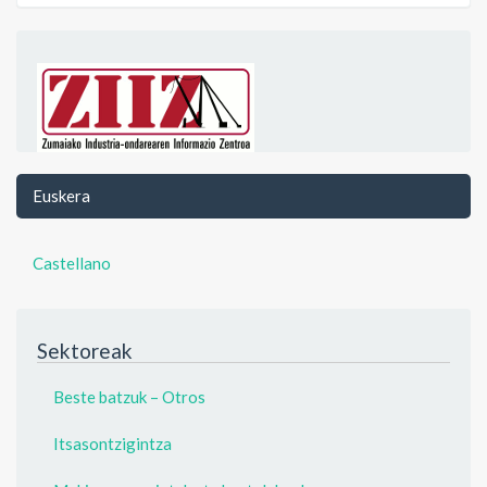
Euskera
Castellano
Sektoreak
Beste batzuk – Otros
Itsasontzigintza