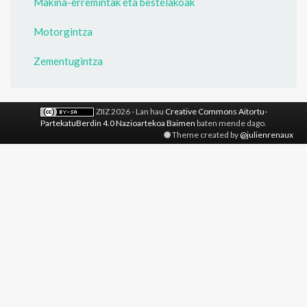
Makina-erremintak eta bestelakoak
Motorgintza
Zementugintza
ZIIZ 2026 - Lan hau
Creative Commons Aitortu-
PartekatuBerdin 4.0 Nazioartekoa Baimen
baten mende dago.
Theme created by
@julienrenaux