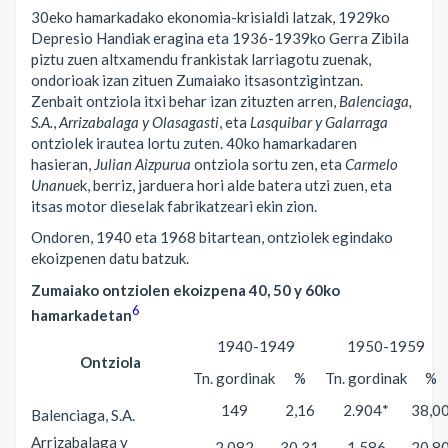
30eko hamarkadako ekonomia-krisialdi latzak, 1929ko
Depresio Handiak eragina eta 1936-1939ko Gerra Zibila
piztu zuen altxamendu frankistak larriagotu zuenak,
ondorioak izan zituen Zumaiako itsasontzigintzan.
Zenbait ontziola itxi behar izan zituzten arren,
Balenciaga,
S.A.
,
Arrizabalaga y Olasagasti
, eta
Lasquibar y Galarraga
ontziolek irautea lortu zuten. 40ko hamarkadaren
hasieran,
Julian Aizpurua
ontziola sortu zen, eta
Carmelo
Unanue
k, berriz, jarduera hori alde batera utzi zuen, eta
itsas motor dieselak fabrikatzeari ekin zion.
Ondoren, 1940 eta 1968 bitartean, ontziolek egindako
ekoizpenen datu batzuk.
Zumaiako ontziolen ekoizpena 40, 50 y 60ko
6
hamarkadetan
1940-1949
1950-1959
Ontziola
Tn. gordinak
%
Tn. gordinak
%
149
2,16
2.904*
38,0
Balenciaga, S.A.
Arrizabalaga y
2.082
30,31
1.586
20,8