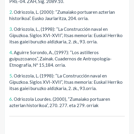
PRE-04. ZAH, Sig. 2089.10.
2
. Odriozola, L. (2000): “Zumaiako portuaren azterlan
historikoa”. Eusko Jaurlaritza, 204. orria.
3
. Odriozola, L., (1998): “La Construcción naval en
Gipuzkoa. Siglos XVI-XVII”, Itsas memoria: Euskal Herriko
itsas gaiei buruzko aldizkaria, 2. zk., 93. orria.
4
. Aguirre Sorondo, A., (1997): “Los astilleros
guipuzcoanos”, Zainak. Cuadernos de Antropología-
Etnografía, Nº 15,184. orria.
5
. Odriozola, L. (1998): “La Construcción naval en
Gipuzkoa. Siglos XVI-XVII”, Itsas memoria: Euskal Herriko
itsas gaiei buruzko aldizkaria, 2. zk., 93.orria.
6
. Odriozola Lourdes. (2000), “Zumaiako portuaren
azterlan historikoa”, 270. 277. eta 279. orriak