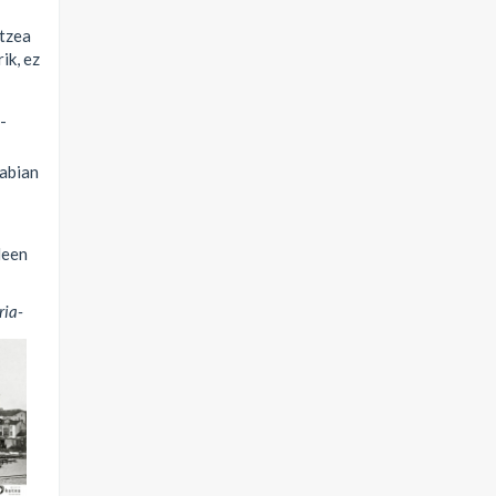
rtzea
ik, ez
-
 abian
leen
ria-