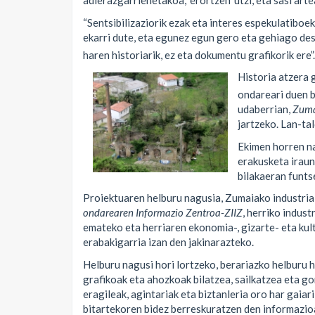
adierazgarrienetakoa, ‘erortzen’ utzi, eta sasi art
“Sentsibilizaziorik ezak eta interes espekulatiboe
ekarri dute, eta egunez egun gero eta gehiago desa
haren historiarik, ez eta dokumentu grafikorik ere”.
Historia atzera 
ondareari duen b
udaberrian,
Zum
jartzeko. Lan-ta
Ekimen horren na
erakusketa iraun
bilakaeran funts
Proiektuaren helburu nagusia, Zumaiako industria
ondarearen Informazio Zentroa-ZIIZ
, herriko indus
emateko eta herriaren ekonomia-, gizarte- eta kul
erabakigarria izan den jakinarazteko.
Helburu nagusi hori lortzeko, berariazko helburu ha
grafikoak eta ahozkoak bilatzea, sailkatzea eta gor
eragileak, agintariak eta biztanleria oro har gaiari
bitartekoren bidez berreskuratzen den informazio