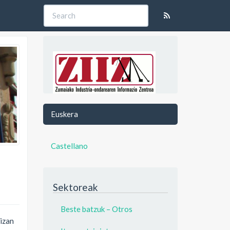
Euskera
Castellano
Sektoreak
Beste batzuk – Otros
 izan