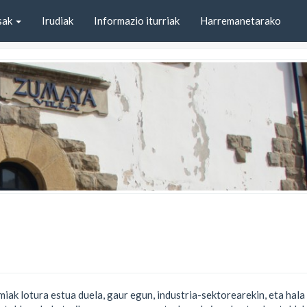
sak
Irudiak
Informazio iturriak
Harremanetarako
ak lotura estua duela, gaur egun, industria-sektorearekin, eta hala