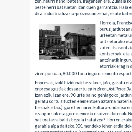
zen, neurri handi batean, iraganean ere. Zumaia k
beste herri batzuetan izan duen garrantzia. Hala 
dira, industrializazio-prozesuan zehar; esate bate
Horrela, Franci
buruz jardutean 
urteetan metalur
ontzietarako eta
zuten itsasontzi
kontserbak, eta 
antzinatik ingur
etorriak eragin 
ziren portuan, 80.000 tona inguru zementu esport
Enpresak, izaki bizidunak bezalaxe, jaio, garatu e
enpresa guztiak desagertu egin ziren,
Astilleros B
izan ezik. Izan ere, 90 urte baino gehiagoko jarduna
geratu sortu zituzten elementuen aztarna materiali
tresnak, etab.), gure herriaren kultura-ondarearen
ezaugarriak eta gure memoria osatzen dutenak.
No
bat txatarra balitz bezala tratatzea? Horren erak
garabia aipa daiteke, XX. mendeko lehen erdialdek