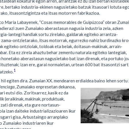
ostaldean kokaturik egon arren, arrantzak ez du izan bertan kostalde
ere, bertako industria-ekimen nagusietako batzuk itsasoari lotuta eg
rako, itsasontzigintza eta itsas motorren fabrikazioa.
sco María Labayenek, “Cosas memorables de Guipúzcoa”
obran Zumai
adierazi zuen Zumaiako aberastasun nagusia industria zela, azken
gia-lantegi handiak sortu zirelako, galdarak egiteko arrantza-
 zama-ontzietarako, itsas motorrak, egurrezko nahiz burdinazko kr
ak egiteko ontziolak, toldoak eta belak, doitasun-makinak, arrain-
abar. Eta ez zirela ahaztu behar zementu naturala egiteko lantegiak,
u honetako aberastasun nagusietako bat izan direnak, eta portuko jo
dituztenak; izan ere, garai normaletan, urtean 600 bat itsasontzi sar
1
atzeko.
ta hil egiten dira. Zumaian XX. mendearen erdialdea baino lehen sortu 
alenciaga
, Zumaiako enpresetan dekanoa,
ri eutsi dio. Zoritxarrez, kasik ez da
k (eraikinak, makinak, produktuak,
 zati direnak, eta gure nortasun-
la izan daiteke industrializazioaren ikur
usgarri gisa, Arbustaingo arranplako
o Zumaiako industriaren ikur