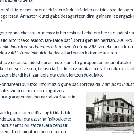
ean baztertu zena.
k nahiz higiezinen interesek izaera industrialeko eraikin asko desage
gertzea. Arrastorik utzi gabe desagertzen dira, gainera: ez argazkir
2
geuregana ekartzeko, memoria berreskuratzeko eta herriko industria
3
alio aitortzeko asmoz, lan-talde bat
sortu genuen herrian, 2009ko
aiako
I
ndustria-ondarearen
I
nformazio
Z
entroa-
ZIIZ
izeneko proiektua
ldea
ZART-Zumaiako Arte Taldea e
lkartearen baitan eratu zen.
hia Zumaiako industriaren historian eta garapenean oinarritutako
kor bat sortzea da, industria-jarduera Zumaiaren eta bertako biztan
ezko alderdi bat izan dela eta dela ulertzen dugulako.
-ondareari buruzko informazio gune bat sortzea da,
Zumaiako Indust
trializazioaren historia ezagutzera
tura-garapenean industrializazioa zein
uek planteatzen dira: agiri idatziak,
detzea, bai eta aztarna fisikoak ere;
 buruz sentsibilizatzea, eta zenbait
aren eta elementuen berri ematea.