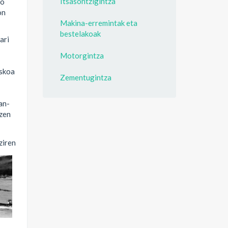
Itsasontzigintza
ko
on
Makina-erremintak eta
bestelakoak
ari
Motorgintza
oskoa
Zementugintza
an-
tzen
ziren