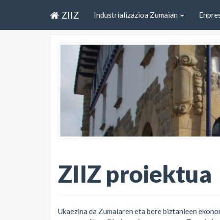
ZIIZ
Industrializazioa Zumaian
Enpre
ZIIZ proiektua
Ukaezina da Zumaiaren eta bere biztanleen ekonomi