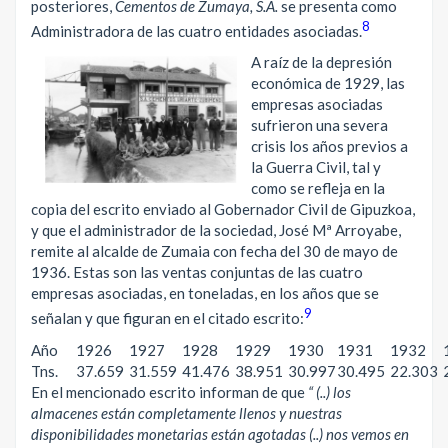
posteriores,
Cementos de Zumaya, S.A.
se presenta como
8
Administradora de las cuatro entidades asociadas.
A raíz de la depresión
económica de 1929, las
empresas asociadas
sufrieron una severa
crisis los años previos a
la Guerra Civil, tal y
como se refleja en la
copia del escrito enviado al Gobernador Civil de Gipuzkoa,
y que el administrador de la sociedad, José Mª Arroyabe,
remite al alcalde de Zumaia con fecha del 30 de mayo de
1936. Estas son las ventas conjuntas de las cuatro
empresas asociadas, en toneladas, en los años que se
9
señalan y que figuran en el citado escrito:
Año
1926
1927
1928
1929
1930
1931
1932
Tns.
37.659
31.559
41.476
38.951
30.997
30.495
22.303
En el mencionado escrito informan de que
“ (..) los
almacenes están completamente llenos y nuestras
disponibilidades monetarias están agotadas (..) nos vemos en