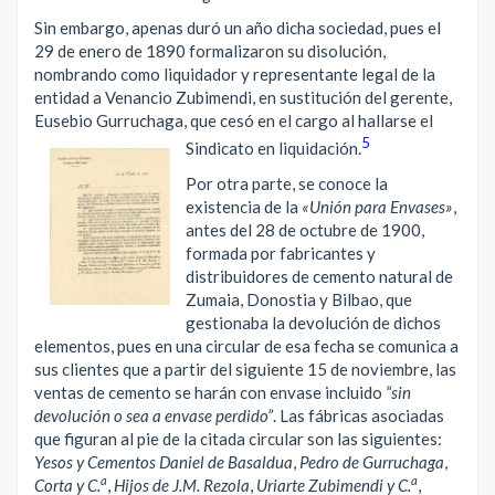
Sin embargo, apenas duró un año dicha sociedad, pues el
29 de enero de 1890 formalizaron su disolución,
nombrando como liquidador y representante legal de la
entidad a Venancio Zubimendi, en sustitución del gerente,
Eusebio Gurruchaga, que cesó en el cargo al hallarse el
5
Sindicato en liquidación.
Por otra parte, se conoce la
existencia de la
«Unión para Envases»
,
antes del 28 de octubre de 1900,
formada por fabricantes y
distribuidores de cemento natural de
Zumaia, Donostia y Bilbao, que
gestionaba la devolución de dichos
elementos, pues en una circular de esa fecha se comunica a
sus clientes que a partir del siguiente 15 de noviembre, las
ventas de cemento se harán con envase incluido
“sin
devolución o sea a envase perdido”
. Las fábricas asociadas
que figuran al pie de la citada circular son las siguientes:
Yesos y Cementos Daniel de Basaldua
,
Pedro de Gurruchaga
,
a
a
Corta y C.
,
Hijos de J.M. Rezola
,
Uriarte Zubimendi y C.
,