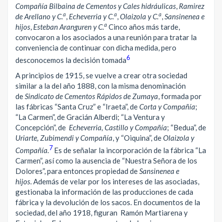
Compañía Bilbaina de Cementos y Cales hidráulicas
,
Ramirez
a
a
a
de Arellano y C.
,
Echeverria y C.
,
Olaizola y C.
,
Sansinenea e
a
hijos
,
Esteban Aranguren y C.
Cinco años más tarde,
convocaron a los asociados a una reunión para tratar la
conveniencia de continuar con dicha medida, pero
6
desconocemos la decisión tomada
A principios de 1915, se vuelve a crear otra sociedad
similar a la del año 1888, con la misma denominación
de
Sindicato de Cementos Rápidos de Zumaya
, formada por
las fábricas “Santa Cruz” e “Iraeta”, de
Corta y Compañía
;
“La Carmen”, de Gracián Alberdi; “La Ventura y
Concepción”, de
Echeverria, Castillo y Compañía
; “Bedua”, de
Uriarte, Zubimendi y Compañía
, y “Oiquina”, de
Olaizola y
7
Compañía.
Es de señalar la incorporación de la fábrica “La
Carmen”, así como la ausencia de “Nuestra Señora de los
Dolores”, para entonces propiedad de
Sansinenea e
hijos
. Además de velar por los intereses de las asociadas,
gestionaba la información de las producciones de cada
fábrica y la devolución de los sacos. En documentos de la
sociedad, del año 1918, figuran Ramón Martiarena y