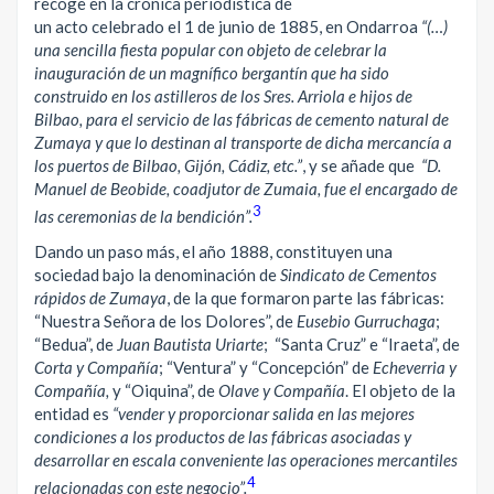
recoge en la crónica periodística de
un acto celebrado el 1 de junio de 1885, en Ondarroa
“(…)
una sencilla fiesta popular con objeto de celebrar la
inauguración de un magnífico bergantín que ha sido
construido en los astilleros de los Sres. Arriola e hijos de
Bilbao, para el servicio de las fábricas de cemento natural de
Zumaya y que lo destinan al transporte de dicha mercancía a
los puertos de Bilbao, Gijón, Cádiz, etc.”
, y se añade que
“D.
Manuel de Beobide, coadjutor de Zumaia, fue el encargado de
3
las ceremonias de la bendición”.
Dando un paso más, el año 1888, constituyen una
sociedad bajo la denominación de
Sindicato de Cementos
rápidos de Zumaya
, de la que formaron parte las fábricas:
“Nuestra Señora de los Dolores”, de
Eusebio Gurruchaga
;
“Bedua”, de
Juan Bautista Uriarte
; “Santa Cruz” e “Iraeta”, de
Corta y Compañía
; “Ventura” y “Concepción” de
Echeverria y
Compañía,
y “Oiquina”, de
Olave y Compañía
. El objeto de la
entidad es
“vender y proporcionar salida en las mejores
condiciones a los productos de las fábricas asociadas y
desarrollar en escala conveniente las operaciones mercantiles
4
relacionadas con este negocio”.