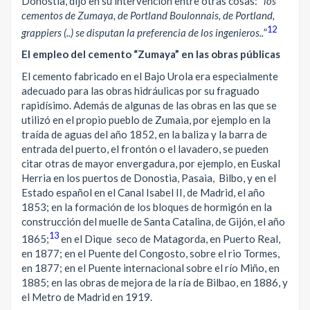
Donostia, dijo en su intervención entre otras cosas: “
los
cementos de Zumaya, de Portland Boulonnais, de Portland,
12
grappiers (..) se disputan la preferencia de los ingenieros..
”
El empleo del cemento “Zumaya” en las obras públicas
El cemento fabricado en el Bajo Urola era especialmente
adecuado para las obras hidráulicas por su fraguado
rapidísimo. Además de algunas de las obras en las que se
utilizó en el propio pueblo de Zumaia, por ejemplo en la
traída de aguas del año 1852, en la baliza y la barra de
entrada del puerto, el frontón o el lavadero, se pueden
citar otras de mayor envergadura, por ejemplo, en Euskal
Herria en los puertos de Donostia, Pasaia, Bilbo, y en el
Estado español en el Canal Isabel II, de Madrid, el año
1853; en la formación de los bloques de hormigón en la
construcción del muelle de Santa Catalina, de Gijón, el año
13
1865;
en el Dique seco de Matagorda, en Puerto Real,
en 1877; en el Puente del Congosto, sobre el rio Tormes,
en 1877; en el Puente internacional sobre el río Miño, en
1885; en las obras de mejora de la ría de Bilbao, en 1886, y
el Metro de Madrid en 1919.