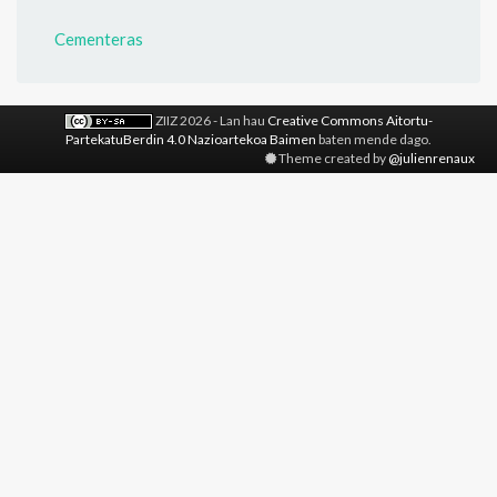
Cementeras
ZIIZ 2026 - Lan hau
Creative Commons Aitortu-
PartekatuBerdin 4.0 Nazioartekoa Baimen
baten mende dago.
Theme created by
@julienrenaux