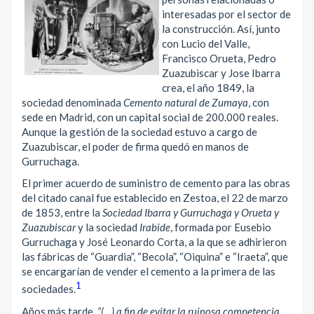
interesadas por el sector de
la construcción. Así, junto
con Lucio del Valle,
Francisco Orueta, Pedro
Zuazubiscar y Jose Ibarra
crea, el año 1849, la
sociedad denominada
Cemento natural de Zumaya
, con
sede en Madrid, con un capital social de 200.000 reales.
Aunque la gestión de la sociedad estuvo a cargo de
Zuazubiscar, el poder de firma quedó en manos de
Gurruchaga.
El primer acuerdo de suministro de cemento para las obras
del citado canal fue establecido en Zestoa, el 22 de marzo
de 1853, entre la
Sociedad Ibarra y Gurruchaga y Orueta y
Zuazubiscar
y la sociedad
Irabide
, formada por Eusebio
Gurruchaga y José Leonardo Corta, a la que se adhirieron
las fábricas de “Guardia”, “Becola”, “Oiquina” e “Iraeta”, que
se encargarían de vender el cemento a la primera de las
1
sociedades.
Años más tarde,
“(…) a fin de evitar la ruinosa competencia