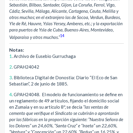
Sebastián, Bilbao, Santader, Gijon, La Coruña, Ferrol, Vigo,
Cádiz, Sevilla, Málaga, Alicante, Cartagena, Ceuta, Melilla y
otros muchos; en el extranjero las de Socoa, Verdun, Burdeos,
Yle de Ré, Hauvre, Yslas Yersey, Amberes, etc.; y la exportación
para puertos de Ysla de Cuba, Buenos-Aires, Montevideo,
14
Valparaiso y otros muchos.”
Notas:
1
. Archivo de Eusebio Gurruchaga
2
. GPAH24042
3
. Biblioteca Digital de Donostia: Diario “El Eco de San
Sebastian”, 2 de junio de 1885.
4
. GPAH24048. El modelo de funcionamiento se define en
un reglamento de 49 artículos, fijando el domicilio social
en Zumaia y en su artículo 8º, se decía
“las ventas de
cemento que verifique el Sindicato se cubrirán o aprontarán
por las fábricas en la proporción siguiente: “Nuestra Señora de
los Dolores” un 24,60%, “Santa Cruz” e “Iraeta” un 22,60%,
“Ventura” y “Concepción” un 22,60%, “Bedua” un 16,25%, y