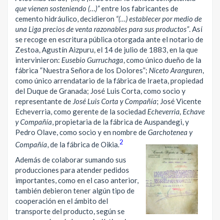
que vienen sosteniendo (…)”
entre los fabricantes de
cemento hidráulico, decidieron
“(…) establecer por medio de
una Liga precios de venta razonables para sus productos”
. Así
se recoge en escritura pública otorgada ante el notario de
Zestoa, Agustín Aizpuru, el 14 de julio de 1883, en la que
intervinieron:
Eusebio Gurruchaga
, como único dueño de la
fábrica “Nuestra Señora de los Dolores”;
Niceto Aranguren
,
como único arrendatario de la fábrica de Iraeta, propiedad
del Duque de Granada; José Luis Corta, como socio y
representante de
José Luis Corta y Compañía
; José Vicente
Echeverria, como gerente de la sociedad
Echeverria, Echave
y Compañía
, propietaria de la fábrica de Auspandegi, y
Pedro Olave, como socio y en nombre de
Garchotenea y
2
Compañía
, de la fábrica de Oikia.
Además de colaborar sumando sus
producciones para atender pedidos
importantes, como en el caso anterior,
también debieron tener algún tipo de
cooperación en el ámbito del
transporte del producto, según se