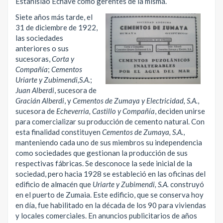
Estanislao Echave como gerentes de la misma.
Siete años más tarde, el
31 de diciembre de 1922,
las sociedades
anteriores o sus
sucesoras,
Corta y
Compañía
;
Cementos
Uriarte y Zubimendi,S.A.
;
Juan Alberdi
, sucesora de
Gracián Alberdi
, y
Cementos de Zumaya y Electricidad, S.A.
,
sucesora de
Echeverria, Castillo y Compañía
, deciden unirse
para comercializar su producción de cemento natural. Con
esta finalidad constituyen
Cementos de Zumaya, S.A.
,
manteniendo cada uno de sus miembros su independencia
como sociedades que gestionan la producción de sus
respectivas fábricas. Se desconoce la sede inicial de la
sociedad, pero hacia 1928 se estableció en las oficinas del
edificio de almacén que
Uriarte y Zubimendi, S.A.
construyó
en el puerto de Zumaia. Este edificio, que se conserva hoy
en día, fue habilitado en la década de los 90 para viviendas
y locales comerciales. En anuncios publicitarios de años