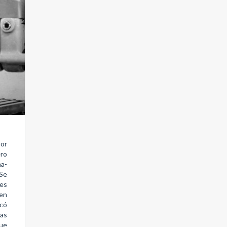
por
ero
a-
 Se
nes
 en
icó
nas
fue