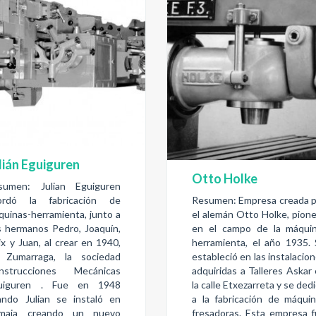
lián Eguiguren
Otto Holke
sumen: Julian Eguiguren
ordó la fabricación de
Resumen: Empresa creada 
quinas-herramienta, junto a
el alemán Otto Holke, pion
s hermanos Pedro, Joaquín,
en el campo de la máquin
ix y Juan, al crear en 1940,
herramienta, el año 1935.
 Zumarraga, la sociedad
estableció en las instalacio
nstrucciones Mecánicas
adquiridas a Talleres Askar
uiguren . Fue en 1948
la calle Etxezarreta y se ded
ando Julian se instaló en
a la fabricación de máqui
maia creando un nuevo
fresadoras. Esta empresa 