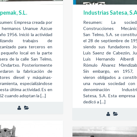
pemak, S.L.
Industrias Satesa, S.A
sumen: Empresa creada por
Resumen: La socied
s hermanos Unanue Azcue
Construcciones Mecánic
año 1956. Inició la actividad
San Telmo, S.A. se constit
alizando trabajos de
el 28 de septiembre de 19
canizado para terceros en
siendo sus fundadores Jo
 pequeño local en la parte
Luis Saenz de Cabezón, J
sera de la calle San Telmo,
Luis Hernando Alberdi
 Ondartxo. Posteriormente
Rómulo Álvarez Mendizaba
ordaron la fabricación de
Sin embargo, en 1957, 
tores diesel y máquinas-
vieron obligados a constit
rramienta, especializándose
una nueva sociedad con 
esta última actividad. Es en
denominación Industri
62 cuando adoptan la […]
Satesa, S.A. Esta empresa
dedicó a […]