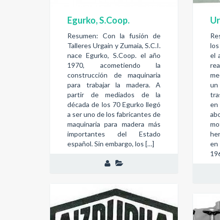
Egurko, S.Coop.
Ur
Resumen: Con la fusión de
Re
Talleres Urgain y Zumaia, S.C.I.
lo
nace Egurko, S.Coop. el año
el 
1970, acometiendo la
re
construcción de maquinaria
me
para trabajar la madera. A
un
partir de mediados de la
tra
década de los 70 Egurko llegó
en
a ser uno de los fabricantes de
ab
maquinaria para madera más
mo
importantes del Estado
he
español. Sin embargo, los […]
en 
19