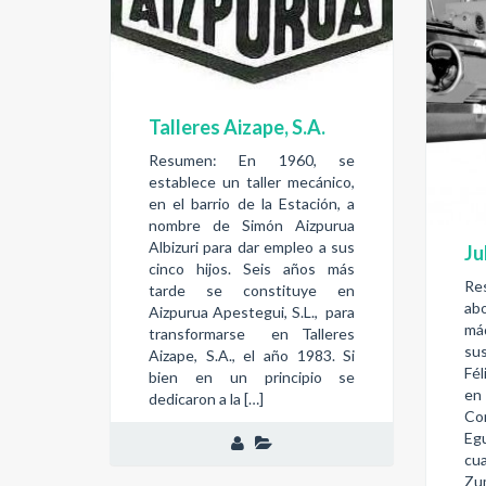
Talleres Aizape, S.A.
Resumen: En 1960, se
establece un taller mecánico,
en el barrio de la Estación, a
nombre de Simón Aizpurua
Albizuri para dar empleo a sus
Ju
cinco hijos. Seis años más
Re
tarde se constituye en
ab
Aizpurua Apestegui, S.L., para
má
transformarse en Talleres
su
Aizape, S.A., el año 1983. Si
Fél
bien en un principio se
en
dedicaron a la […]
Co
Eg
cu
Zu