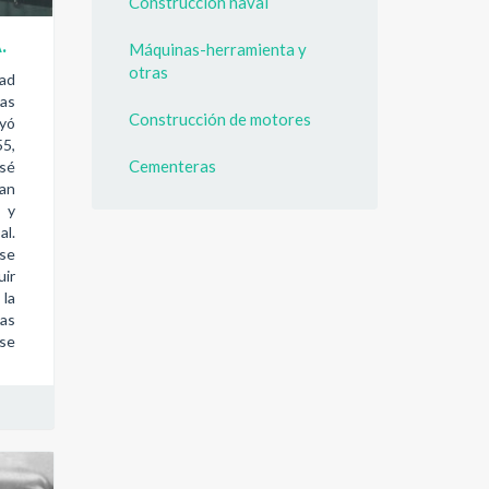
Construcción naval
.
Máquinas-herramienta y
otras
ad
as
Construcción de motores
uyó
55,
Cementeras
sé
uan
 y
l.
se
uir
la
as
 se