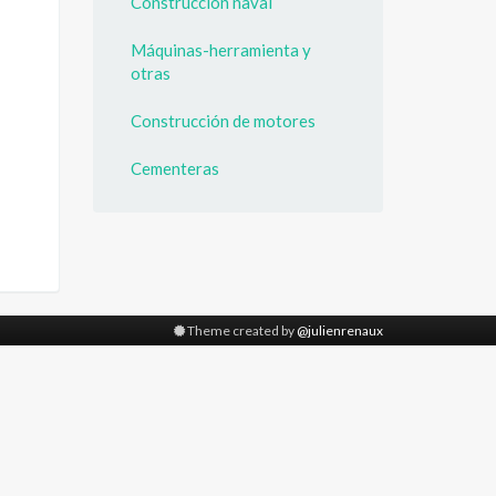
Construcción naval
Máquinas-herramienta y
otras
Construcción de motores
Cementeras
Theme created by
@julienrenaux