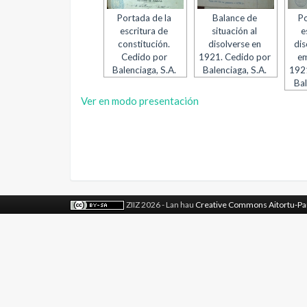
Portada de la
Balance de
Po
escritura de
situación al
e
constitución.
disolverse en
dis
Cedido por
1921. Cedido por
em
Balenciaga, S.A.
Balenciaga, S.A.
1921
Bal
Ver en modo presentación
ZIIZ 2026 - Lan hau
Creative Commons Aitortu-Pa