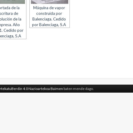
rtada de la
Máquina de vapor
scritura de
construida por
olución de la
Balenciaga. Cedido
presa. Año
por Balenciaga, S.A
. Cedido por
enciaga, S.A
rtekatuBerdin 4.0 Nazioartekoa Baimen
baten mende dago.