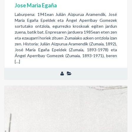
Jose Maria Egaña
Laburpena: 1941ean Julián Aizpurua Aramendik, José
María Egaña Epeldek eta Ángel Aperribay Gomezek
sortutako ontziola, egurrezko kroskoak egiten jardun
zuena, batik bat. Enpresaren jarduera 1985ean eten zen
eta ezaugarri horiek zituen Zumaiako azken ontziola izan
zen. Historia: Julián Aizpurua Aramendik (Zumaia, 1892),
José María Egaña Epeldek (Zumaia, 1893-1978) eta
Ángel Aperribay Gomezek (Zumaia, 1893-1971), beren
[…]