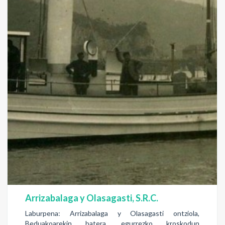
Arrizabalaga y Olasagasti, S.R.C.
Laburpena: Arrizabalaga y Olasagasti ontziola,
Beduakoarekin batera, egurrezko kroskodun