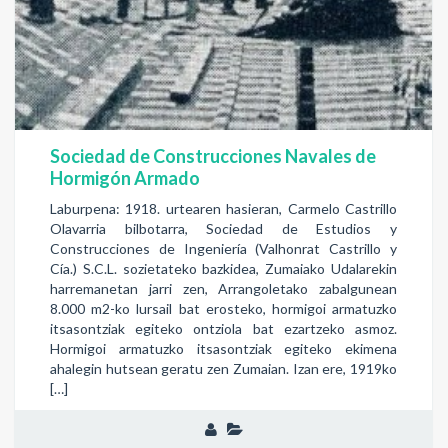
Sociedad de Construcciones Navales de
Hormigón Armado
Laburpena: 1918. urtearen hasieran, Carmelo Castrillo
Olavarria bilbotarra, Sociedad de Estudios y
Construcciones de Ingeniería (Valhonrat Castrillo y
Cía.) S.C.L. sozietateko bazkidea, Zumaiako Udalarekin
harremanetan jarri zen, Arrangoletako zabalgunean
8.000 m2-ko lursail bat erosteko, hormigoi armatuzko
itsasontziak egiteko ontziola bat ezartzeko asmoz.
Hormigoi armatuzko itsasontziak egiteko ekimena
ahalegin hutsean geratu zen Zumaian. Izan ere, 1919ko
[…]