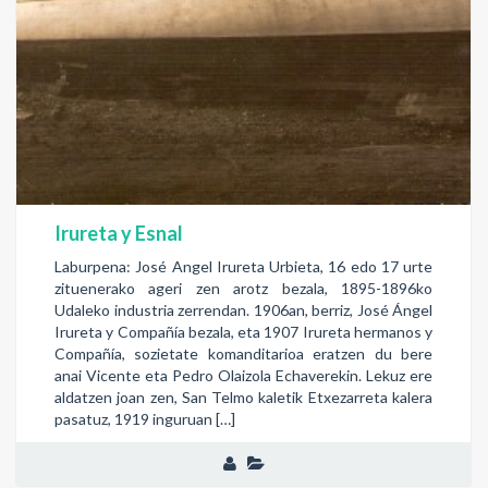
Irureta y Esnal
Laburpena: José Angel Irureta Urbieta, 16 edo 17 urte
zituenerako ageri zen arotz bezala, 1895-1896ko
Udaleko industria zerrendan. 1906an, berriz, José Ángel
Irureta y Compañía bezala, eta 1907 Irureta hermanos y
Compañía, sozietate komanditarioa eratzen du bere
anai Vicente eta Pedro Olaizola Echaverekin. Lekuz ere
aldatzen joan zen, San Telmo kaletik Etxezarreta kalera
pasatuz, 1919 inguruan […]