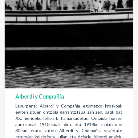
Alberdi y Compañía
Laburpena: Alberdi y Compañía egurrezko kroskoak
egiten zituen ontziola garrantzitsua izan zen, batik bat
XX. mendeko lehen bi hamarkadetan. Ontziola horren
aurrekariak 1910ekoak dira, eta 1918ko maiatzaren
30ean eratu zuten Alberdi y Compañía sozietate
erregular kolektiboa Julian eta Acisclo Alberdi anaiek,