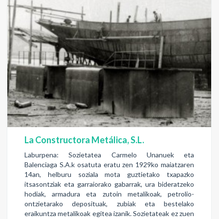
La Constructora Metálica, S.L.
Laburpena: Sozietatea Carmelo Unanuek eta
Balenciaga S.A.k osatuta eratu zen 1929ko maiatzaren
14an, helburu soziala mota guztietako txapazko
itsasontziak eta garraiorako gabarrak, ura bideratzeko
hodiak, armadura eta zutoin metalikoak, petrolio-
ontzietarako deposituak, zubiak eta bestelako
eraikuntza metalikoak egitea izanik. Sozietateak ez zuen