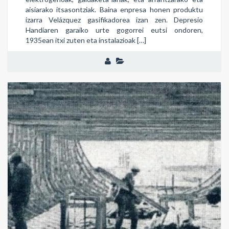
aisiarako itsasontziak. Baina enpresa honen produktu
izarra Velázquez gasifikadorea izan zen. Depresio
Handiaren garaiko urte gogorrei eutsi ondoren,
1935ean itxi zuten eta instalazioak […]