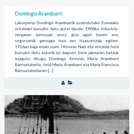
Domingo Arambarri
Laburpena: Domingo Arambarrik zuzendutako Zumaiako
ontziolari buruzko datu gutxi daude. 1906ko industria-
zergaren zentsuan arotz gisa ageri bazen ere,
seguruenik geroago hasi zen itsasontziak egiten.
1916an baja eman zuen. Historia: Naiz eta ontziola honi
buruzko datu askorik ez dagoen, bere jabearen batzuk
ezagutu ditugu. Domingo Antonio María Arambarri
Barruetabeña, José Maria Arambarri eta María Francisca
Barruetabeñaren […]