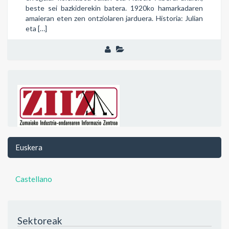
beste sei bazkiderekin batera. 1920ko hamarkadaren
amaieran eten zen ontziolaren jarduera. Historia: Julian
eta […]
Euskera
Castellano
Sektoreak