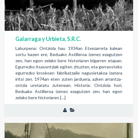
Galarraga y Urbieta, S.R.C.
Laburpena: Ontziola hau 1934an Etxezarreta kalean
sortu bazen ere, Beduako Astilleroa izenez ezagutzen
zen, han egon zelako bere historiaren bigarren etapan.
Egurrezko itsasontziak egiten zituzten, eta gerraosteko
egurrezko kroskoen fabrikatzaile nagusietakoa izatera
iritsi zen. 1974an eten zuten jarduera, azken arrantza-
ontzia uretaratu zutenean. Historia: Ontziola hori,
Beduako Astilleroa izenez ezagutzen zen, han egon
zelako bere historiaren […]