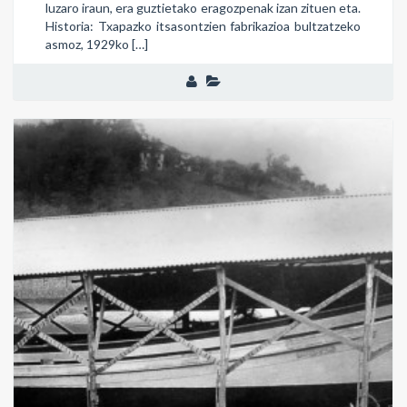
luzaro iraun, era guztietako eragozpenak izan zituen eta.
Historia: Txapazko itsasontzien fabrikazioa bultzatzeko
asmoz, 1929ko […]