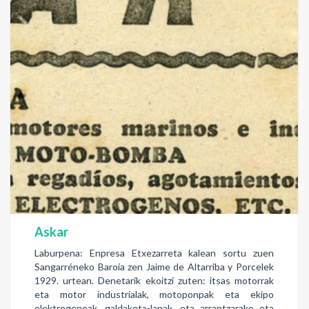
Askar
Laburpena: Enpresa Etxezarreta kalean sortu zuen
Sangarréneko Baroia zen Jaime de Altarriba y Porcelek
1929. urtean. Denetarik ekoitzi zuten: itsas motorrak
eta motor industrialak, motoponpak eta ekipo
elektrogenoak, galdaketa-lanak, eta arrantzarako eta