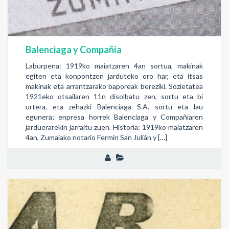
Balenciaga y Compañía
Laburpena: 1919ko maiatzaren 4an sortua, makinak
egiten eta konpontzen jarduteko oro har, eta itsas
makinak eta arrantzarako baporeak bereziki. Sozietatea
1921eko otsailaren 11n disolbatu zen, sortu eta bi
urtera, eta zehazki Balenciaga S.A. sortu eta lau
egunera; enpresa horrek Balenciaga y Compañíaren
jarduerarekin jarraitu zuen. Historia: 1919ko maiatzaren
4an, Zumaiako notario Fermín San Julián y […]