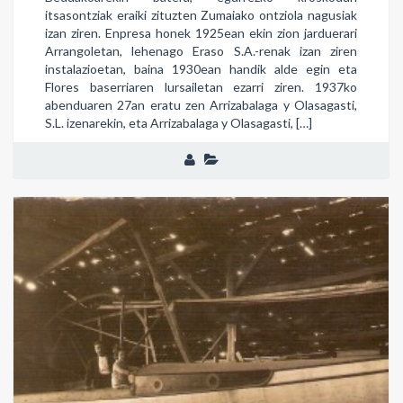
itsasontziak eraiki zituzten Zumaiako ontziola nagusiak
izan ziren. Enpresa honek 1925ean ekin zion jarduerari
Arrangoletan, lehenago Eraso S.A.-renak izan ziren
instalazioetan, baina 1930ean handik alde egin eta
Flores baserriaren lursailetan ezarri ziren. 1937ko
abenduaren 27an eratu zen Arrizabalaga y Olasagasti,
S.L. izenarekin, eta Arrizabalaga y Olasagasti, […]