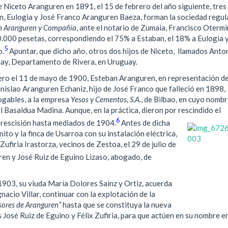
e Niceto Aranguren en 1891, el 15 de febrero del año siguiente, tres
an, Eulogia y José Franco Aranguren Baeza, forman la sociedad regul
n Aranguren y Compañía
, ante el notario de Zumaia, Francisco Otermi
0.000 pesetas, correspondiendo el 75% a Estaban, el 18% a Eulogia y
5
o.
Apuntar, que dicho año, otros dos hijos de Niceto, llamados Anto
cay, Departamento de Rivera, en Uruguay.
ro el 11 de mayo de 1900, Esteban Aranguren, en representación de
nislao Aranguren Echaniz, hijo de José Franco que falleció en 1898,
rogables, a la empresa
Yesos y Cementos, S.A.
, de Bilbao, en cuyo nomb
 Basaldua Madina. Aunque, en la práctica, dieron por rescindido el
6
a rescisión hasta mediados de 1904.
Antes de dicha
nito y la finca de Usarroa con su instalación eléctrica,
ufiria Irastorza, vecinos de Zestoa, el 29 de julio de
ren y José Ruiz de Eguino Lizaso, abogado, de
 1903, su viuda María Dolores Sainz y Ortiz, acuerda
gnacio Villar, continuar con la explotación de la
sores de Aranguren”
hasta que se constituya la nueva
José Ruiz de Eguino y Félix Zufiria, para que actúen en su nombre en