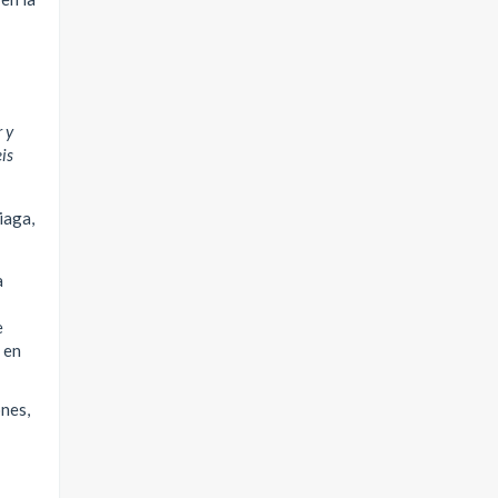
r y
is
iaga,
a
e
 en
ones,