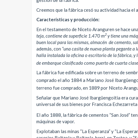
gestión de la fábrica.
Creemos que la fábrica cesó su actividad hacia el
Características y producción:
En el testamento de Niceto Aranguren se hace una 
2
teja, contiene de superficie 1.470 m
y tiene una máq
buen local para las mismas, almacén de cemento, sala 
además, con
“una casita de nueva planta pegante a l
halla instalada la oficina o escritorio de la fábrica,
de embarque clasificado como puerto de cuarta clase
La fábrica fue edificada sobre un terreno de semb
comprado el año 1884 a Mariano José Ibargüengoit
terreno fue comprado, en 1889 por Niceto Arangu
Señalar que Mariano José Ibargüengoitia era cura 
universal de sus bienes por Francisca Echezarreta
El año 1888, la fábrica de cementos “San José” ten
máquinas de vapor.
Explotaban las minas “La Esperanza” y “La Esperan
caseríos Baltzola y Baltzola-berri, en Zestoa, y “S