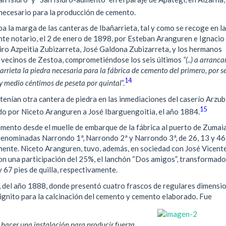
necesario para la producción de cemento.
ba la marga de las canteras de Ibañarrieta, tal y como se recoge en la
nte notario, el 2 de enero de 1898, por Esteban Aranguren e Ignacio
iro Azpeitia Zubizarreta, José Galdona Zubizarreta, y los hermanos
 vecinos de Zestoa, comprometiéndose los seis últimos
“(..) a arranca
ñarrieta la piedra necesaria para la fábrica de cemento del primero, por se
14
e y medio céntimos de peseta por quintal
”.
tenían otra cantera de piedra en las inmediaciones del caserío Arzub
15
o por Niceto Aranguren a José Ibarguengoitia, el año 1884.
emento desde el muelle de embarque de la fábrica al puerto de Zumai
denominadas Narrondo 1ª, Narrondo 2ª y Narrondo 3ª, de 26, 13 y 46
ente. Niceto Aranguren, tuvo, además, en sociedad con José Vicent
on una participación del 25%, el lanchón “Dos amigos”, transformado
y 67 pies de quilla, respectivamente.
, del año 1888, donde presentó cuatro frascos de regulares dimensi
 lignito para la calcinación del cemento y cemento elaborado. Fue
)
hacer una instalación para producir fuerza