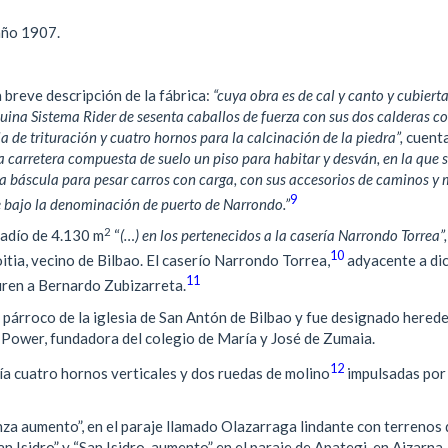
 año 1907.
breve descripción de la fábrica:
“cuya obra es de cal y canto y cubiert
uina Sistema Rider de sesenta caballos de fuerza con sus dos calderas c
de trituración y cuatro hornos para la calcinación de la piedra”,
cuent
a carretera compuesta de suelo un piso para habitar y desván, en la que 
 y la báscula para pesar carros con carga, con sus accesorios de caminos y 
9
 bajo la denominación de puerto de Narrondo.”
2
radío de 4.130 m
“
(…) en los pertenecidos a la casería Narrondo Torrea”,
10
ia, vecino de Bilbao. El caserío Narrondo Torrea,
adyacente a di
11
ren a Bernardo Zubizarreta.
párroco de la iglesia de San Antón de Bilbao y fue designado hered
 Power, fundadora del colegio de María y José de Zumaia.
12
ía cuatro hornos verticales y dos ruedas de molino
impulsadas por
za aumento”, en el paraje llamado Olazarraga lindante con terrenos 
an Isidro” y “San Isidro-aumento” en el paraje de Apategi, en Aizarna,