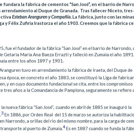
fundara la fábrica de cementos “San José”, en el barrio de Narr
 en arrendamiento al Duque de Granada.
Tras fallecer Niceto, tres
ectiva
Esteban Aranguren y Compañía.
La fábrica, junto con las mina
a y Félix Zufiria Irastorza el año
1903. Creemos que la fábrica ce
 fue el fundador de la fábrica “San José” en el barrio de Narrondo, 
e Getaria Maria Ana Baeza Errazti y falleció en Zumaia el año 1891
aia entre los años 1897 y 1901.
 Aranguren tuvo en arrendamiento la fábrica de Iraeta, del Duque de
esa época, en concreto el año 1883, se constituyó la Liga de fabrica
ren, y en cuyo documento fundacional se cita, entre los compromisos
te tres años a la Comandancia de Pamplona, seguramente se refiere a
la nueva fábrica “San José”, cuando en abril de 1885 se inauguró la
3
.
En 1886, por Orden Real del 15 de marzo se autoriza la habilitaci
n Narrondo, a orillas del rio del mismo nombre, para la carga de ce
4
 transporte al puerto de Zumaia.
E
s en 1887 cuando se funda la fábr