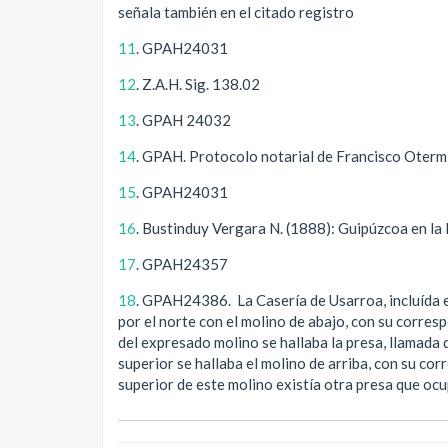
señala también en el citado registro
11
. GPAH24031
12
. Z.A.H. Sig. 138.02
13
. GPAH 24032
14
. GPAH. Protocolo notarial de Francisco Otermi
15
. GPAH24031
16
. Bustinduy Vergara N. (1888): Guipúzcoa en la
17
. GPAH24357
18
. GPAH24386. La Casería de Usarroa, incluída e
por el norte con el molino de abajo, con su corres
del expresado molino se hallaba la presa, llamada
superior se hallaba el molino de arriba, con su co
superior de este molino existía otra presa que o