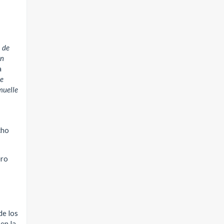
a de
on
a
se
muelle
cho
ero
de los
 en la