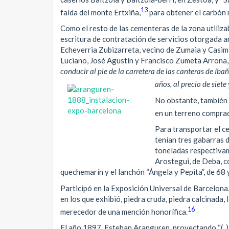
13
falda del monte Ertxiña,
para obtener el carbón 
Como el resto de las cementeras de la zona utiliza
escritura de contratación de servicios otorgada a
Echeverria Zubizarreta, vecino de Zumaia y Casim
Luciano, José Agustín y Francisco Zumeta Arrona,
conducir al pie de la carretera de las canteras de Iba
años, al precio de siet
No obstante, también 
en un terreno comprad
Para transportar el c
tenían tres gabarras 
toneladas respectivam
Arostegui, de Deba, c
quechemarín y el lanchón “Ángela y Pepita”, de 68 
Participó en la Exposición Universal de Barcelona
en los que exhibió, piedra cruda, piedra calcinada,
16
merecedor de una mención honorífica.
El año 1897, Esteban Aranguren, proyectando “(..