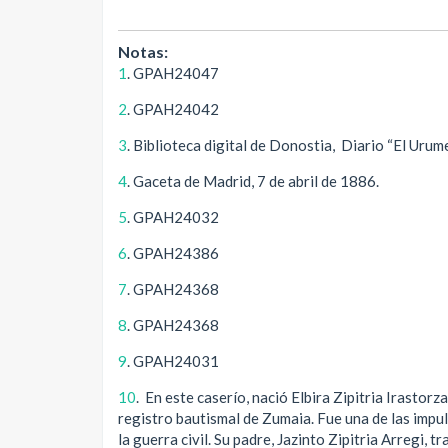
Notas:
1
. GPAH24047
2
. GPAH24042
3
. Biblioteca digital de Donostia, Diario “El Urume
4
. Gaceta de Madrid, 7 de abril de 1886.
5
. GPAH24032
6
. GPAH24386
7
. GPAH24368
8
. GPAH24368
9
. GPAH24031
10
. En este caserío, nació Elbira Zipitria Irastor
registro bautismal de Zumaia. Fue una de las impul
la guerra civil. Su padre, Jazinto Zipitria Arregi, 