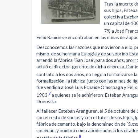
Tras la muerte d
sus hijos, Esteb
colectiva
Esteba
un capital de 10
7% a José Franc
Félix Ramón se encontraban en las minas de Zapu
Desconocemos las razones que movieron a ello, pe
mismo, de su hermana Eulogia y de su sobrino Esta
arrendó la fábrica “San José”, para dos años, pror
actuó el director-gerente de dicha empresa, Daniel
contrato a los dos años, no llegó a formalizarse l
formalización, la fábrica, junto con las minas de lig
fue vendida a José Luis Echaide Olascoaga y Félix Z
7
1903,
a quienes se le adhirieron Esteban Arangu
Donostia.
Al fallecer Esteban Aranguren, el 5 de octubre de
con el resto de socios y con el tutor de sus hijos, I
fábrica de cemento, bajo la denominación de
“Suce
sociedad, y nombra como apoderados a los citados 
8