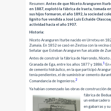
Resumen:
Antes de que Niceto Aranguren Iturbe 
en 1887, explotó la fábrica de Iraeta, tomada
sus hijos formaron, el año 1892, la sociedad col
lignito fue vendida a José Luis Echaide Olascoag
actividad hacia el año 1907.
Historia:
Niceto Aranguren Iturbe nacido en Urretxu en 1825,
Zumaia. En 1852 se casó en Zestoa con la vecina d
Señalar que Esteban Aranguren fue alcalde de Zum
Antes de construir la fábrica de Narrondo, Niceto
1
Granada de Ega, entre los años 1877 y 1886.
En 
de cemento hidráulico, en la que participó Arangu
tenía pendientes, el de suministrar cemento duran
2
Comandancia de Ingenieros.
Ya habían comenzado las obras de construcción de 
fábrica de Bedua
un embarcadero e
en gabarras y su