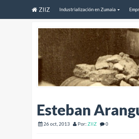
ZIIZ
Industrialización en Zumaia
Emp
Esteban Arang
26 oct, 2013
Por:
ZIIZ
0