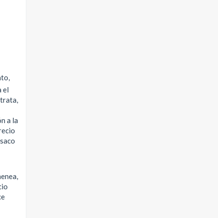
nto,
 el
trata,
n a la
recio
 saco
menea,
cio
ce