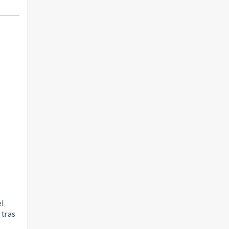
el
 tras