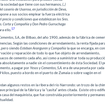
 la sociedad que tiene con sus hermanos
, (..)
del caserío de Usarroa, en jurisdicción de Deva,
opone a sus socios emplear la fuerza eléctrica
n el precio y condiciones que establezcan los Sres.
res. Corta y Compañía y Don Pedro Gurruchaga
17
ra ello.
Cementos, S.A.
, de Bilbao, del año 1900, además de la fábrica de ceme
nencias. Según las condiciones de arrendamiento, la renta fijada para
, pero siendo
Esteban Aranguren y Compañía
la que se encarga, en con
ervación y reparación de todo lo que fue objeto de arrendamiento,
acos de cemento cada año, así como a suministrar toda su producció
a absolutamente a nadie sin el consentimiento de ésta Sociedad. El p
emento, a pagar por
Yesos y Cementos, S.A.
era de una peseta por cada
 kilos, puesto a bordo en el puerto de Zumaia o sobre vagón en el
dan algunos restos en la ribera del río Narrondo: un trozo de la chi
ave principal de la fábrica y la “casita” antes citada. Existe otro edifi
 casa del maquinista, que fue construida posteriormente y permane
tualidad.