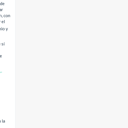
 de
ar
n, con
 el
nio y
 sí
re
 la