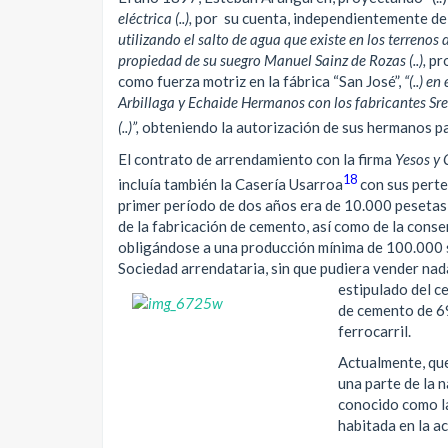
eléctrica (..),
por su cuenta, independientemente de
utilizando el salto de agua que existe en los terrenos 
propiedad de su suegro Manuel Sainz de Rozas (..),
pr
como fuerza motriz en la fábrica “San José”,
“(..) e
Arbillaga y Echaide Hermanos con los fabricantes S
(..)”,
obteniendo la autorización de sus hermanos pa
El contrato de arrendamiento con la firma
Yesos y 
18
incluía también la Casería Usarroa
con sus perte
primer período de dos años era de 10.000 pesetas
de la fabricación de cemento, así como de la cons
obligándose a una producción mínima de 100.000 s
Sociedad arrendataria, sin que pudiera vender nad
estipulado del c
de cemento de 69
ferrocarril.
Actualmente, que
una parte de la n
conocido como la
habitada en la ac