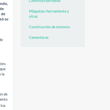
Construcción naval
ondo,
 de
Máquinas-herramienta y
s de
otras
só su
Construcción de motores
Cementeras
de
.
ntes
 que
 la
ón de
mento
ica.