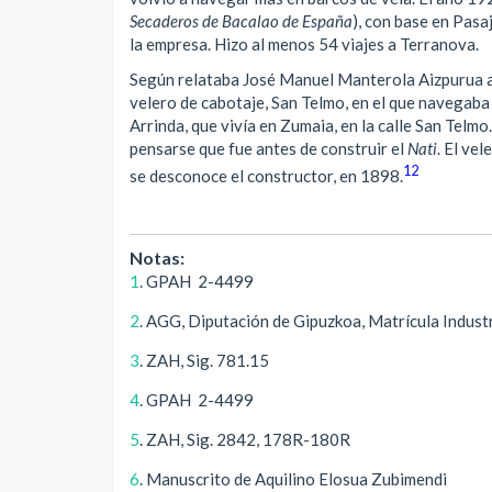
Secaderos de Bacalao de España
), con base en Pasa
la empresa. Hizo al menos 54 viajes a Terranova.
Según relataba José Manuel Manterola Aizpurua a l
velero de cabotaje, San Telmo, en el que navegaba
Arrinda, que vivía en Zumaia, en la calle San Telm
pensarse que fue antes de construir el
Nati
. El ve
12
se desconoce el constructor, en 1898.
Notas:
1
. GPAH 2-4499
2
. AGG, Diputación de Gipuzkoa, Matrícula Indust
3
. ZAH, Sig. 781.15
4
. GPAH 2-4499
5
. ZAH, Sig. 2842, 178R-180R
6
. Manuscrito de Aquilino Elosua Zubimendi