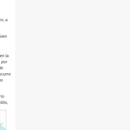
os
, a
uien
en la
. por
de
scurra
as
rio
eblo,