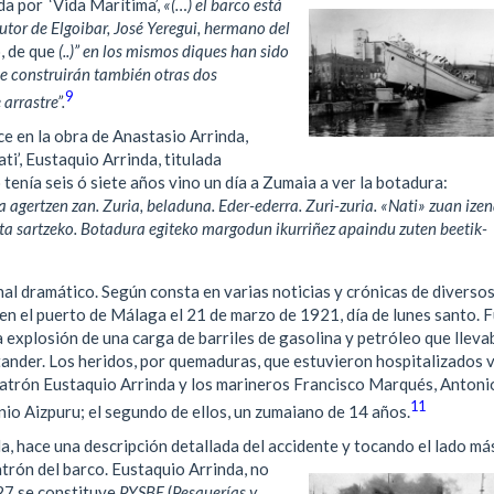
da por ‘Vida Marítima’,
«(…) el barco está
jutor de Elgoibar, José Yeregui, hermano del
, de que
(..)” en los mismos diques han sido
se construirán también otras dos
9
arrastre”
.
ce en la obra de Anastasio Arrinda,
ati’, Eustaquio Arrinda, titulada
 tenía seis ó siete años vino un día a Zumaia a ver la botadura:
agertzen zan. Zuria, beladuna. Eder-ederra. Zuri-zuria. «Nati» zuan izen
eta sartzeko. Botadura egiteko margodun ikurriñez apaindu zuten beetik-
final dramático. Según consta en varias noticias y crónicas de diverso
en el puerto de Málaga el 21 de marzo de 1921, día de lunes santo. F
 explosión de una carga de barriles de gasolina y petróleo que lleva
tander. Los heridos, por quemaduras, que estuvieron hospitalizados 
patrón Eustaquio Arrinda y los marineros Francisco Marqués, Antoni
11
io Aizpuru; el segundo de ellos, un zumaiano de 14 años.
a, hace una descripción detallada del accidente y tocando el lado má
atrón del barco.
Eustaquio Arrinda, no
927 se constituye
PYSBE
(
Pesquerías y