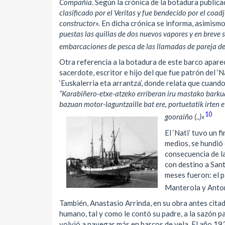
Compañía
.
Según la crónica de la botadura publica
clasificado por el Veritas y fue bendecido por el coad
constructor»
.
En dicha crónica se informa, asimismo
puestas las quillas de dos nuevos vapores y en breve 
embarcaciones de pesca de las llamadas de pareja de 
Otra referencia a la botadura de este barco apare
sacerdote, escritor e hijo del que fue patrón del ‘N
‘Euskalerria eta arrantza’, donde relata que cuando
“Karabiñero-etxe-atzeko erriberan iru mastako barkua 
bazuan motor-laguntzaille bat ere, portuetatik irten 
10
gooraiño (..)
«
El ‘Nati’ tuvo un 
medios, se hundió 
consecuencia de la
con destino a San
meses fueron: el 
Manterola y Anton
También, Anastasio Arrinda, en su obra antes citad
humano, tal y como le contó su padre, a la sazón p
volvió a navegar más en barcos de vela. El año 1