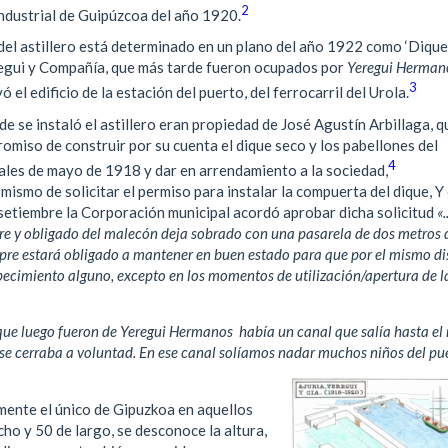
2
Industrial de Guipúzcoa del año 1920.
del astillero está determinado en un plano del año 1922 como ‘Dique
eregui y Compañía, que más tarde fueron ocupados por
Yeregui Herman
3
el edificio de la estación del puerto, del ferrocarril del Urola.
e se instaló el astillero eran propiedad de José Agustín Arbillaga, q
romiso de construir por su cuenta el dique seco y los pabellones del
4
inales de mayo de 1918 y dar en arrendamiento a la sociedad,
ismo de solicitar el permiso para instalar la compuerta del dique, Y 
 setiembre la Corporación municipal acordó aprobar dicha solicitud
«.
bre y obligado del malecón deja sobrado con una pasarela de dos metros 
re estará obligado a mantener en buen estado para que por el mismo di
rpecimiento alguno, excepto en los momentos de utilización/apertura de l
 que luego fueron de Yeregui Hermanos había un canal que salía hasta el 
y se cerraba a voluntad. En ese canal solíamos nadar muchos niños del pu
emente el único de Gipuzkoa en aquellos
ho y 50 de largo, se desconoce la altura,