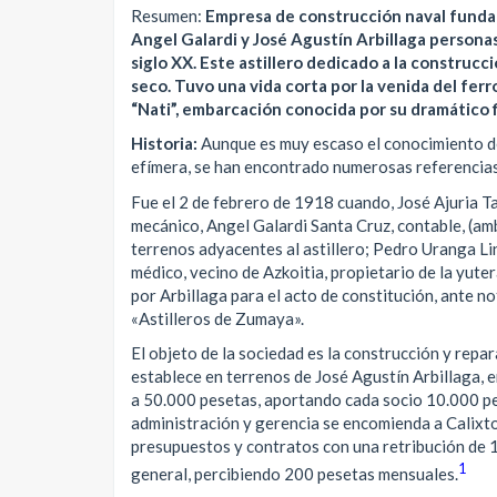
Resumen:
Empresa de construcción naval fundada
Angel Galardi y José Agustín Arbillaga personas
siglo XX.
Este astillero dedicado a la construcc
seco. Tuvo una vida corta por la venida del ferr
“Nati”, embarcación conocida por su dramático f
Historia:
Aunque es muy escaso el conocimiento de
efímera, se han encontrado numerosas referencias 
Fue el 2 de febrero de 1918 cuando, José Ajuria T
mecánico, Angel Galardi Santa Cruz, contable, (a
terrenos adyacentes al astillero; Pedro Uranga Li
médico, vecino de Azkoitia, propietario de la yut
por Arbillaga para el acto de constitución, ante n
«Astilleros de Zumaya».
El objeto de la sociedad es la construcción y repa
establece en terrenos de José Agustín Arbillaga, e
a 50.000 pesetas, aportando cada socio 10.000 pe
administración y gerencia se encomienda a Calixt
presupuestos y contratos con una retribución de 1
1
general, percibiendo 200 pesetas mensuales.