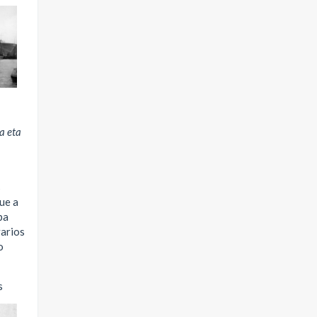
a eta
s
ue a
ba
varios
o
s