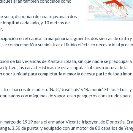
e diques eran también conocidos como
que seco, disponían de una tejavana a dos
e longitud cada lado, y 10 metros de
r.
ipación en el capital la maquinaria siguiente: dos sierras de cinta y
se comprometió a suministrar el fluido eléctrico necesario al preci
ción de las viviendas de Kantauri plaza, sin que nadie se preocupara
riptivo, las características de esta singular infraestructura de la
n oportunidad para completar la memoria de esta parte del patrimon
tres barcos de madera: ‘Nati’, ‘José Luis’ y ‘Ramonín’. El ‘José Luis’ y 
propulsados con máquinas de vapor, eran pesqueros construidos para
s en marzo de 1919 para el armador Vicente Irigoyen, de Donostia. Er
manga, 3,50 de puntal y equipado con un motor de 80 caballos de
Yere