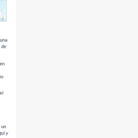
 una
o de
 en
io
el
a un
gui y