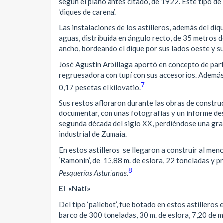
según el plano antes citado, de 1922. Este tipo d
‘diques de carena’.
Las instalaciones de los astilleros, además del di
aguas, distribuida en ángulo recto, de 35 metros d
ancho, bordeando el dique por sus lados oeste y su
José Agustín Arbillaga aportó en concepto de partic
regruesadora con tupí con sus accesorios. Además, 
7
0,17 pesetas el kilovatio.
Sus restos afloraron durante las obras de construc
documentar, con unas fotografías y un informe desc
segunda década del siglo XX, perdiéndose una gra
industrial de Zumaia.
En estos astilleros se llegaron a construir al menos 
‘Ramonín’, de 13,88 m. de eslora, 22 toneladas y 
8
Pesquerías Asturianas
.
El «Nati»
Del tipo ‘pailebot’, fue botado en estos astillero
barco de 300 toneladas, 30 m. de eslora, 7,20 de 