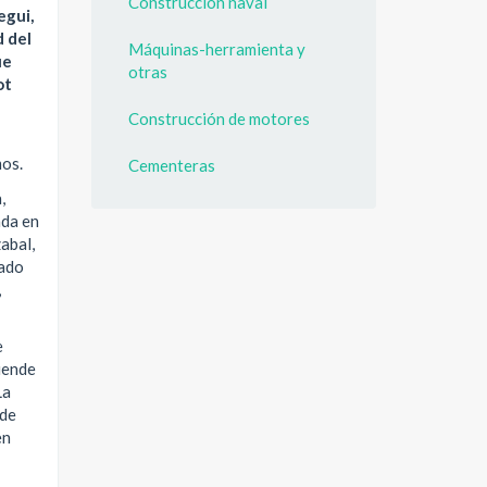
Construcción naval
egui,
d del
Máquinas-herramienta y
ue
otras
ot
Construcción de motores
mos.
Cementeras
,
ada en
abal,
tado
,
e
ciende
La
 de
en