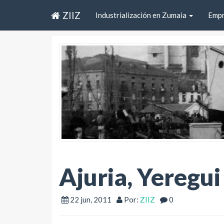
ZIIZ
Industrialización en Zumaia
Emp
Ajuria, Yeregu
22 jun, 2011
Por:
ZIIZ
0