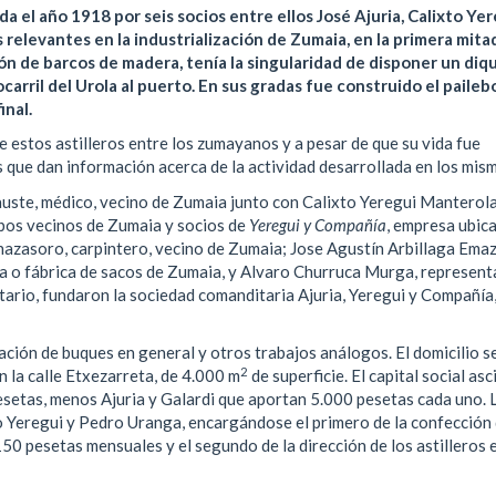
 el año 1918 por seis socios entre ellos José Ajuria, Calixto Yer
 relevantes en la industrialización de Zumaia, en la primera mita
ión de barcos de madera, tenía la singularidad de disponer un diq
ocarril del Urola al puerto. En sus gradas fue construido el paileb
inal.
 estos astilleros entre los zumayanos y a pesar de que su vida fue
que dan información acerca de la actividad desarrollada en los mis
auste, médico, vecino de Zumaia junto con Calixto Yeregui Manterola
mbos vecinos de Zumaia y socios de
Yeregui y Compañía
, empresa ubic
nazasoro, carpintero, vecino de Zumaia; Jose Agustín Arbillaga Emaz
era o fábrica de sacos de Zumaia, y Alvaro Churruca Murga, represen
otario, fundaron la sociedad comanditaria Ajuria, Yeregui y Compañía
ración de buques en general y otros trabajos análogos. El domicilio s
2
n la calle Etxezarreta, de 4.000 m
de superficie. El capital social as
setas, menos Ajuria y Galardi que aportan 5.000 pesetas cada uno. 
o Yeregui y Pedro Uranga, encargándose el primero de la confección
50 pesetas mensuales y el segundo de la dirección de los astilleros 