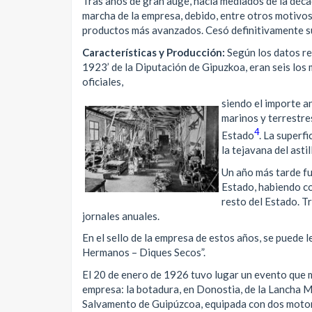
Tras años de gran auge, hacia mediados de la déca
marcha de la empresa, debido, entre otros motivos
productos más avanzados. Cesó definitivamente s
Características y Producción:
Según los datos re
1923’ de la Diputación de Gipuzkoa, eran seis los
oficiales,
siendo el importe a
marinos y terrestre
4
Estado
. La superf
la tejavana del asti
Un año más tarde fu
Estado, habiendo co
resto del Estado. T
jornales anuales.
En el sello de la empresa de estos años, se puede
Hermanos – Diques Secos”.
El 20 de enero de 1926 tuvo lugar un evento que m
empresa: la botadura, en Donostia, de la Lancha 
Salvamento de Guipúzcoa, equipada con dos motor