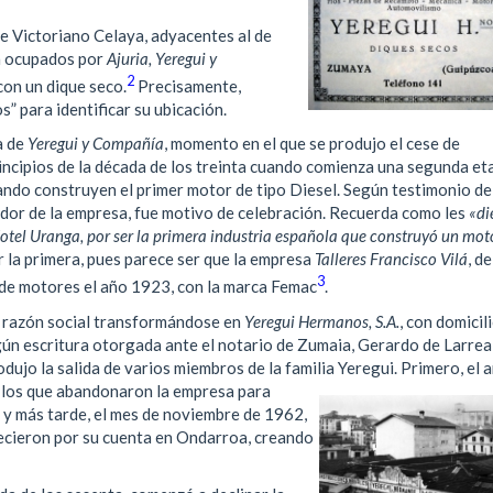
de Victoriano Celaya, adyacentes al de
on ocupados por
Ajuria, Yeregui y
2
con un dique seco.
Precisamente,
 para identificar su ubicación.
a de
Yeregui y Compañía
, momento en el que se produjo el cese de
incipios de la década de los treinta cuando comienza una segunda et
ando construyen el primer motor de tipo Diesel. Según testimonio de
ador de la empresa, fue motivo de celebración. Recuerda como les
«di
Hotel Uranga, por ser la primera industria española que construyó un mot
 la primera, pues parece ser que la empresa
Talleres Francisco Vilá
, de
3
 de motores el año 1923, con la marca Femac
.
 razón social transformándose en
Yeregui Hermanos, S.A.
, con domicil
gún escritura otorgada ante el notario de Zumaia, Gerardo de Larrea
odujo la salida de varios miembros de la familia Yeregui. Primero, el 
los que abandonaron la empresa para
 y más tarde, el mes de noviembre de 1962,
blecieron por su cuenta en Ondarroa, creando