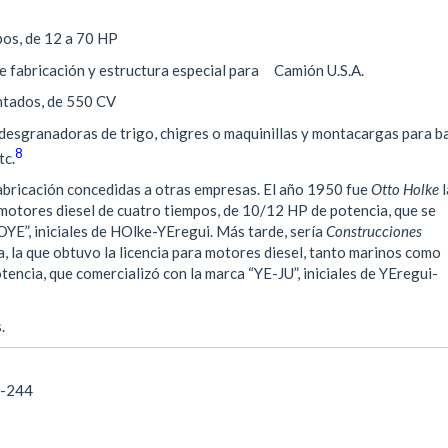
os, de 12 a 70 HP
 fabricación y estructura especial para Camión U.S.A.
ntados, de 550 CV
desgranadoras de trigo, chigres o maquinillas y montacargas para b
8
tc.
fabricación concedidas a otras empresas. El año 1950 fue
Otto Holke
l
 motores diesel de cuatro tiempos, de 10/12 HP de potencia, que se
YE”, iniciales de HOlke-YEregui. Más tarde, sería
Construcciones
ia, la que obtuvo la licencia para motores diesel, tanto marinos como
tencia, que comercializó con la marca “YE-JU”, iniciales de YEregui-
.
7-244