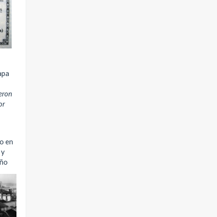
apa
eron
or
io en
 y
año