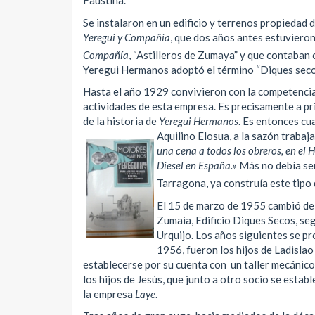
Faustina.
Se instalaron en un edificio y terrenos propiedad 
Yeregui y Compañía
, que dos años antes estuvier
Compañía
, “Astilleros de Zumaya” y que contaban 
Yeregui Hermanos adoptó el término “Diques secos”
Hasta el año 1929 convivieron con la competenci
actividades de esta empresa. Es precisamente a pr
de la historia de
Yeregui Hermanos
. Es entonces cu
Aquilino Elosua,
a la sazón trabaj
una cena a todos los obreros, en el 
Diesel en España.»
Más no debía ser
Tarragona, ya construía este tipo
El 15 de marzo de 1955 cambió de
Zumaia, Edificio Diques Secos, se
Urquijo. Los años siguientes se pr
1956, fueron los hijos de Ladislao
establecerse por su cuenta con un taller mecánico
los hijos de Jesús, que junto a otro socio se esta
la empresa
Laye
.