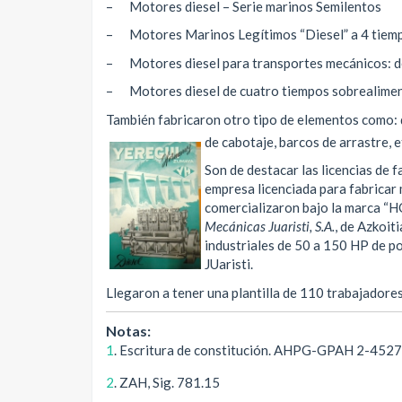
– Motores diesel – Serie marinos Semilentos
– Motores Marinos Legítimos “Diesel” a 4 tiemp
– Motores diesel para transportes mecánicos: de
– Motores diesel de cuatro tiempos sobrealime
También fabricaron otro tipo de elementos como: 
de cabotaje, barcos de arrastre, e
Son de destacar las licencias de 
empresa licenciada para fabricar
comercializaron bajo la marca “HO
Mecánicas Juaristi, S.A.
, de Azkoit
industriales de 50 a 150 HP de po
JUaristi.
Llegaron a tener una plantilla de 110 trabajadores
Notas:
1
. Escritura de constitución. AHPG-GPAH 2-452
2
. ZAH, Sig. 781.15