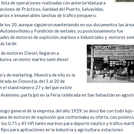
a lista de operaciones realizadas con anterioridad para
ciones de Prácticos, Sanidad del Puerto, Salvavidas,
rios e innumerables lanchas de tráfico pesquero.
 de los 20, aunque siguieron manteniendo en sus documentos las áre
utomovilismo y Fundición de metales, su posicionamiento fue
dades de motores de explosión, marinos e industriales y motores sem
ás tarde.
n de motores Diesel, llegaron a
lusiva, un motor marino semi diesel
l y de marketing. Muestra de ello es la
ebrada en Donostia, del 5 al 20 de
 el stand número 27 y del que existe
. Asimismo, participó en la Feria celebrada en San Sebastián en agost
álogo general de la empresa, del año 1929, se describe con todo lujo
gama de motores de explosión que conformaba su oferta, con potenci
los 0,75 y 45 HP, tanto marinos para deporte náutico y tráfico marí
fijos para aplicaciones en la industria y agricultura, estaciones