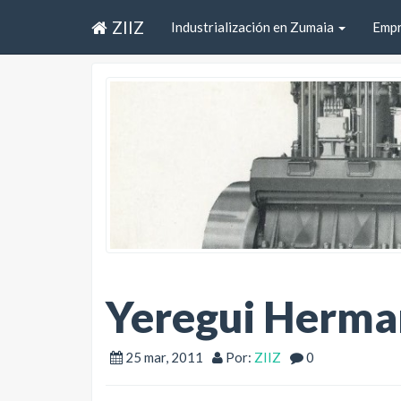
ZIIZ
Industrialización en Zumaia
Emp
Yeregui Herman
25 mar, 2011
Por:
ZIIZ
0