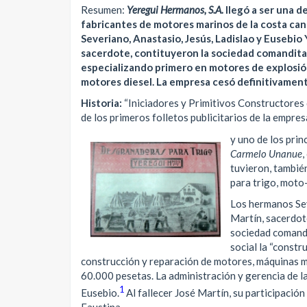
Resumen:
Yeregui Hermanos, S.A.
llegó a ser una d
fabricantes de motores marinos de la costa ca
Severiano, Anastasio, Jesús, Ladislao y Eusebi
sacerdote, contituyeron la sociedad comandita
especializando primero en motores de explosión
motores diesel. La empresa cesó definitivamen
Historia:
“Iniciadores y Primitivos Constructores 
de los primeros folletos publicitarios de la empr
y uno de los prin
Carmelo Unanue
,
tuvieron, tambié
para trigo, moto
Los hermanos Sev
Martín, sacerdot
sociedad comand
social la “constr
construcción y reparación de motores, máquinas ma
60.000 pesetas.
La administración y gerencia de 
1
Eusebio.
Al fallecer José Martín, su participació