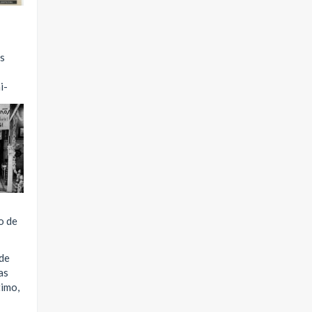
as
i-
o de
 de
as
timo,