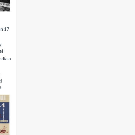
an 17
s
el
ndía a
l
el
s