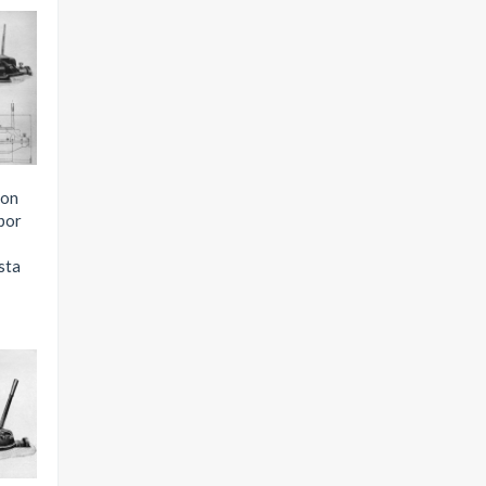
con
por
sta