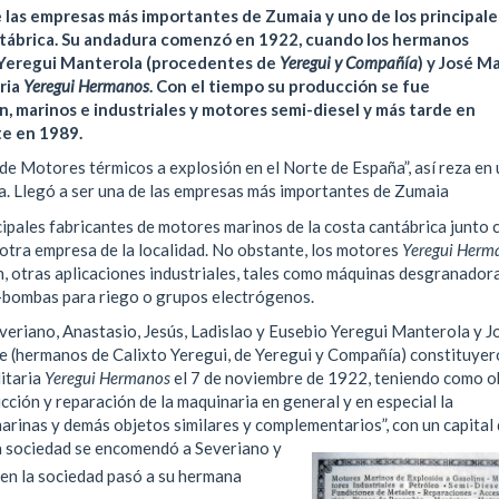
e las empresas más importantes de Zumaia y uno de los principale
ntábrica. Su andadura comenzó en 1922, cuando los hermanos
o Yeregui Manterola (procedentes de
Yeregui y Compañía
) y José Ma
ria
Yeregui Hermanos
. Con el tiempo su producción se fue
, marinos e industriales y motores semi-diesel y más tarde en
te en 1989.
de Motores térmicos a explosión en el Norte de España”, así reza en
esa. Llegó a ser una de las empresas más importantes de Zumaia
cipales fabricantes de motores marinos de la costa cantábrica junto 
 otra empresa de la localidad. No obstante, los motores
Yeregui Herm
n, otras aplicaciones industriales, tales como máquinas desgranador
-bombas para riego o grupos electrógenos.
eriano, Anastasio, Jesús, Ladislao y Eusebio Yeregui Manterola y J
e (hermanos de Calixto Yeregui, de Yeregui y Compañía) constituyer
itaria
Yeregui Hermanos
el 7 de noviembre de 1922, teniendo como o
ucción y reparación de la maquinaria en general y en especial la
rinas y demás objetos similares y complementarios”, con un capital
la sociedad se encomendó a Severiano y
n en la sociedad pasó a su hermana