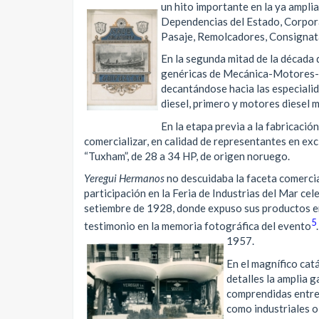
un hito importante en la ya ampli
Dependencias del Estado, Corpora
Pasaje, Remolcadores, Consignata
En la segunda mitad de la década
genéricas de Mecánica-Motores-A
decantándose hacia las especiali
diesel, primero y motores diesel m
En la etapa previa a la fabricació
comercializar, en calidad de representantes en exc
“Tuxham”, de 28 a 34 HP, de origen noruego.
Yeregui Hermanos
no descuidaba la faceta comercia
participación en la Feria de Industrias del Mar cel
setiembre de 1928, donde expuso sus productos en
5
testimonio en la memoria fotográfica del evento
1957.
En el magnífico cat
detalles la amplia 
comprendidas entre 
como industriales o 