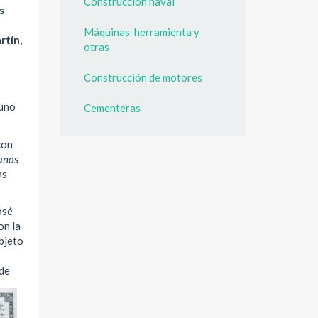
Construcción naval
s
Máquinas-herramienta y
rtín,
otras
Construcción de motores
 uno
Cementeras
con
anos
as
osé
on la
bjeto
 de