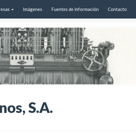
resas
Imágenes
Fuentes de información
Contacto
os, S.A.