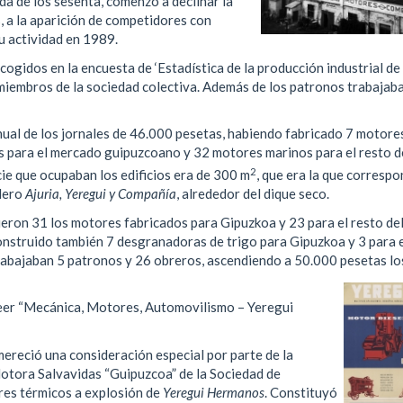
da de los sesenta, comenzó a declinar la
, a la aparición de competidores con
u actividad en 1989.
cogidos en la encuesta de ‘Estadística de la producción industrial de
 miembros de la sociedad colectiva. Además de los patronos trabajab
nual de los jornales de 46.000 pesetas, habiendo fabricado 7 motore
s para el mercado guipuzcoano y 32 motores marinos para el resto d
2
icie que ocupaban los edificios era de 300 m
, que era la que correspo
llero
Ajuria, Yeregui y Compañía
, alrededor del dique seco.
eron 31 los motores fabricados para Gipuzkoa y 23 para el resto de
nstruido también 7 desgranadoras de trigo para Gipuzkoa y 3 para 
rabajaban 5 patronos y 26 obreros, ascendiendo a 50.000 pesetas lo
 leer “Mecánica, Motores, Automovilismo – Yeregui
ereció una consideración especial por parte de la
Motora Salvavidas “Guipuzcoa” de la Sociedad de
es térmicos a explosión de
Yeregui Hermanos
.
Constituyó