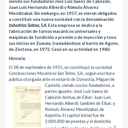
siendo sus fundadores José Luis Saenz de Cabezón,
Juan Luis Hernando Alberdi y Rómulo Álvarez
Mendizabal. Sin embargo, en 1957, se vieron obligados
a constituir una nueva sociedad con la denominación
Industrias Satesa, S.A
. Esta empresa se dedicó a la
fabricación de tornos macánicos universales y
máquinas de fundición a presión o de inyección y tuvo
sus inicios en Zumaia, trasladándose al barrio de Agote,
de Zestona, en 1972. Cesó en su actividad en 1980.
Historia:
El 28 de septiembre de 1955, se constituyó la sociedad
Construcciones Mecánicas San Telmo, S.A
., según escritura
pública otorgada ante el notario de Donostia, Miguel de
Castells,
siendo socios fundadores, a
partes iguales: José Luis Saenz de
Cabezón Anitua, de Eibar; Juan Luis
Hernando Alberdi, también de Eibar, y
Rómulo Álvarez Mendizabal, de
Azpeitia. El capital inicial fue de
2.000.000 de pesetas y el domicilio
1