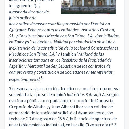
lo siguiente:
“(…)
dimanada de autos de
juicio ordinario
declarativo de mayor cuantía, promovido por Don Julian
Eguiguren Echave, contra las entidades Industria y Gestión,
S.L. y Construcciones Mecánicas San Telmo, S.A., domiciliadas
en Zumaya”
, se declara
“Nulidad por simulación absoluta o
inexistencia de la constitución de la sociedad Construcciones
Mecánicas San Telmo, S.A.”
y también
“Nulidad de las
inscripciones tomadas en los Registros de la Propiedad de
Azpeitia y Mercantil de San Sebastian de los contratos de
compraventa y constitución de Sociedades antes referidas,
3
respectivamente
”.
Sin esperar a la resolución decidieron constituir una nueva
sociedad a la que se denominó
Industrias Satesa, S.A
., según
escritura pública otorgada ante el notario de Donostia,
Gregorio de Altube., y Juan Alberdi Ibarra en calidad de
apoderado de la sociedad solicitó al Ayuntamiento, con
fecha de 20 de agosto de 1957, la licencia de apertura de
un establecimiento industrial, en la calle Etxezarreta nº 2,