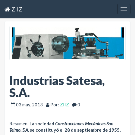
ZIIZ
Togg
navig
Industrias Satesa,
S.A.
03 may, 2013
Por:
ZIIZ
0
Resumen:
La sociedad
Construcciones Mecánicas San
Telmo, S.A
. se constituyó el 28 de septiembre de 1955,