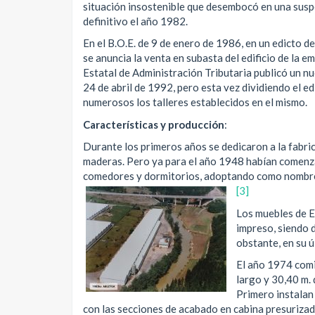
situación insostenible que desembocó en una suspe
definitivo el año 1982.
En el B.O.E. de 9 de enero de 1986, en un edicto 
se anuncia la venta en subasta del edificio de la e
Estatal de Administración Tributaria publicó un nu
24 de abril de 1992, pero esta vez dividiendo el ed
numerosos los talleres establecidos en el mismo.
Características y producción
:
Durante los primeros años se dedicaron a la fabric
maderas. Pero ya para el año 1948 habían comenza
comedores y dormitorios, adoptando como nombre 
[3]
Los muebles de E
impreso, siendo d
obstante, en su 
El año 1974 comi
largo y 30,40 m.
Primero instalan
con las secciones de acabado en cabina presurizada