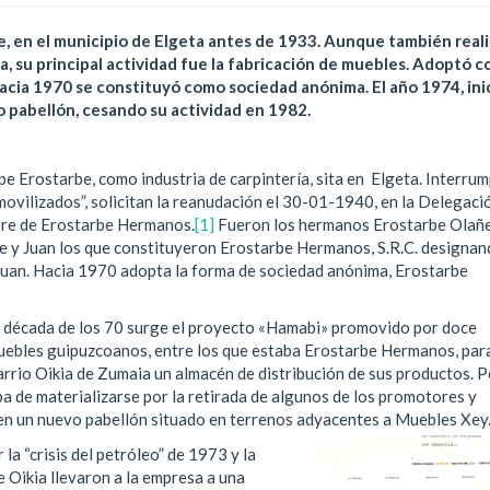
, en el municipio de Elgeta antes de 1933. Aunque también real
ra, su principal actividad fue la fabricación de muebles. Adoptó 
acia 1970 se constituyó como sociedad anónima. El año 1974, inic
vo pabellón, cesando su actividad en 1982.
e Erostarbe, como industria de carpintería, sita en Elgeta. Interru
movilizados”, solicitan la reanudación el 30-01-1940, en la Delegaci
bre de Erostarbe Hermanos.
[1]
Fueron los hermanos Erostarbe Olañe
pe y Juan los que constituyeron Erostarbe Hermanos, S.R.C. designa
uan. Hacia 1970 adopta la forma de sociedad anónima, Erostarbe
la década de los 70 surge el proyecto «Hamabi» promovido por doce
uebles guipuzcoanos, entre los que estaba Erostarbe Hermanos, par
barrio Oikia de Zumaia un almacén de distribución de sus productos. P
a de materializarse por la retirada de algunos de los promotores y
 en un nuevo pabellón situado en terrenos adyacentes a Muebles Xey
 la “crisis del petróleo” de 1973 y la
e Oikia llevaron a la empresa a una