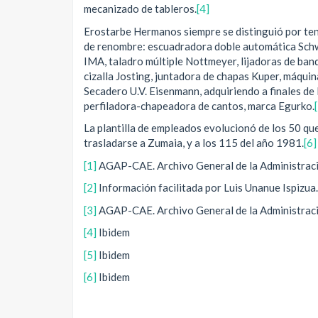
mecanizado de tableros.
[4]
Erostarbe Hermanos siempre se distinguió por te
de renombre: escuadradora doble automática Sch
IMA, taladro múltiple Nottmeyer, lijadoras de ba
cizalla Josting, juntadora de chapas Kuper, máqui
Secadero U.V. Eisenmann, adquiriendo a finales d
perfiladora-chapeadora de cantos, marca Egurko.
La plantilla de empleados evolucionó de los 50 qu
trasladarse a Zumaia, y a los 115 del año 1981.
[6]
[1]
AGAP-CAE. Archivo General de la Administració
[2]
Información facilitada por Luis Unanue Ispizua.
[3]
AGAP-CAE. Archivo General de la Administració
[4]
Ibidem
[5]
Ibidem
[6]
Ibidem