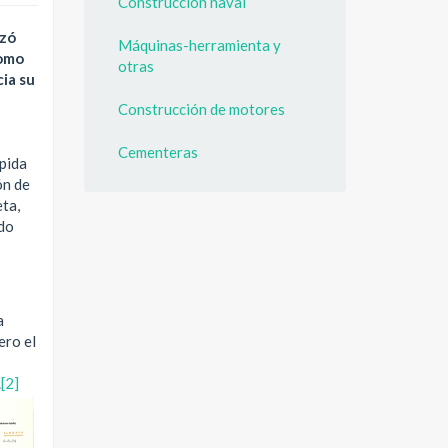
Construcción naval
izó
Máquinas-herramienta y
como
otras
ia su
Construcción de motores
Cementeras
mpida
ón de
ta,
ndo
a
ero el
.
[2]