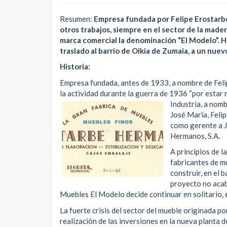
Resumen:
Empresa fundada por Felipe Erostarbe
otros trabajos, siempre en el sector de la made
marca comercial la denominación “El Modelo”. H
traslado al barrio de Oikia de Zumaia, a un nue
Historia:
Empresa fundada, antes de 1933, a nombre de Felip
la actividad durante la guerra de 1936 “por estar 
Industria, a nom
José Marïa, Feli
como gerente a J
Hermanos, S.A.
A principios de 
fabricantes de m
construir, en el 
proyecto no acab
Muebles El Modelo decide continuar en solitario,
La fuerte crisis del sector del mueble originada por
realización de las inversiones en la nueva planta d