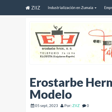
ZIIZ
Industrialización en Zumaia
Emp
Erostarbe Herm
Modelo
05 sept, 2023
Por:
ZIIZ
0