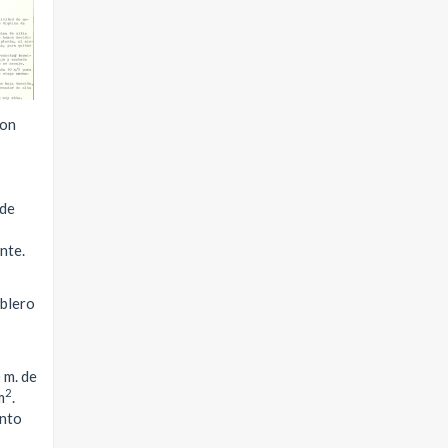
son
 de
nte.
ablero
 m. de
2
m
.
unto