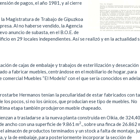
nsión de pagos, el año 1981, y al cierre
de la Magistratura de Trabajo de Gipuzkoa
mpresa. Al no haberse vendido, la Agencia
evo anuncio de subasta, en el B.O.E. de
ificio en 29 locales independientes. Así se realizó y en la actualidad 
ación de cajas de embalaje y trabajos de esterilización y desecación
do a fabricar muebles, centrándose en el mobiliario de hogar, para
comercial Muebles “El Modelo” con el que sería conocidos en adela
rostarbe Hermanos tenían la peculiaridad de estar fabricados con t
e los pocos, si no los únicos, que producían ese tipo de muebles. No
última etapa también produjeron mueble chapeado.
enzan a trasladarse a la nueva planta construida en Oikia, de 324,40
2
 de ancho con una superficie de 9.861 m
., sobre una finca de 26.862 
 el almacén de productos terminados y un stock a falta de montaje, j
, y la de embalaje, para posteriormente incorporar la sección de