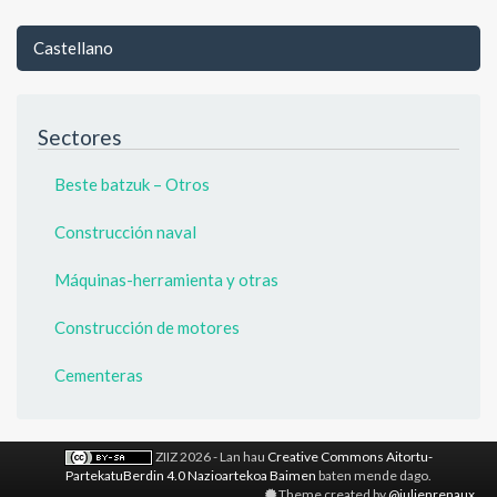
Castellano
Sectores
Beste batzuk – Otros
Construcción naval
Máquinas-herramienta y otras
Construcción de motores
Cementeras
ZIIZ 2026 - Lan hau
Creative Commons Aitortu-
PartekatuBerdin 4.0 Nazioartekoa Baimen
baten mende dago.
Theme created by
@julienrenaux