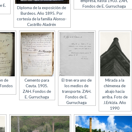
empresa, hasta 1903. ZAH,
e E.
Fondos de E. Gurruchaga
Diploma de la exposición de
Burdeos. Año 1895. Por
cortesía de la familia Alonso-
Castrillo Aladrén
ón de
Cemento para
El tren era uno de
Mirada a la
 Fondos
Ceuta. 1905.
los medios de
chimenea de
ZAH. Fondos de
transporte. ZAH.
abajo hacia
E. Gurruchaga
Fondos de E.
arriba. Foto de
Gurruchaga
J.Erkizia. Año
1990