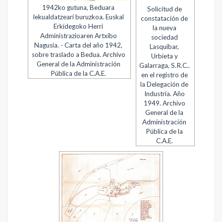
1942ko gutuna, Beduara
Solicitud de
lekualdatzeari buruzkoa. Euskal
constatación de
Erkidegoko Herri
la nueva
Administrazioaren Artxibo
sociedad
Nagusia. - Carta del año 1942,
Lasquibar,
sobre traslado a Bedua. Archivo
Urbieta y
General de la Administración
Galarraga, S.R.C..
Pública de la C.A.E.
en el registro de
la Delegación de
Industria. Año
1949. Archivo
General de la
Administración
Pública de la
C.A.E.