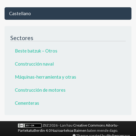
Castellano
Sectores
Beste batzuk – Otros
Construcción naval
Máquinas-herramienta y otras
Construcción de motores
Cementeras
ZIIZ 2026 - Lan hau
Creative Commons Aitortu-
PartekatuBerdin 4.0 Nazioartekoa Baimen
baten mende dago.
Theme created by
@julienrenaux