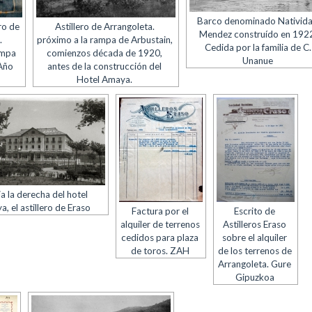
Barco denominado Nativid
ro de
Astillero de Arrangoleta.
Mendez construído en 192
.
próximo a la rampa de Arbustain,
Cedida por la familia de C.
ampa
comienzos década de 1920,
Unanue
 Año
antes de la construcción del
Hotel Amaya.
a la derecha del hotel
, el astillero de Eraso
Factura por el
Escrito de
alquiler de terrenos
Astilleros Eraso
cedidos para plaza
sobre el alquiler
de toros. ZAH
de los terrenos de
Arrangoleta. Gure
Gipuzkoa