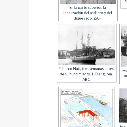
B
En la parte superior, la
localización del astillero y del
dique seco. ZAH
El barco Nati, tres semanas antes
Hu
de su hundimiento. I. Ojanguren.
m
ABC
Esku