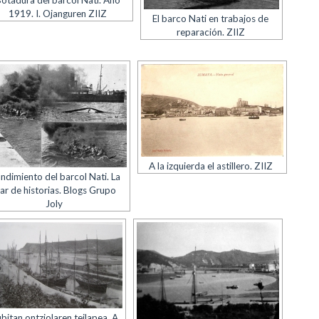
otadura del barcol Nati. Año
1919. I. Ojanguren ZIIZ
El barco Nati en trabajos de
reparación. ZIIZ
A la izquierda el astillero. ZIIZ
ndimiento del barcol Nati. La
ar de historias. Blogs Grupo
Joly
bitan ontziolaren teilapea. A