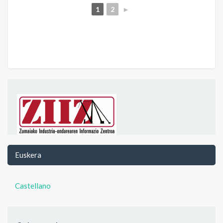
1
2
►
Euskera
Castellano