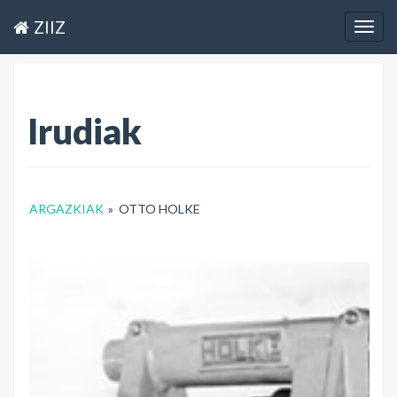
ZIIZ
Togg
navig
Irudiak
ARGAZKIAK
»
OTTO HOLKE