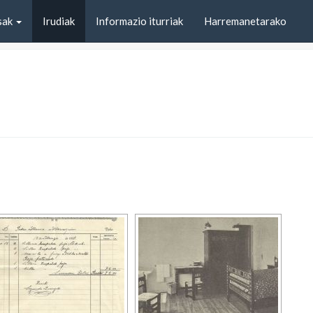
sak
Irudiak
Informazio iturriak
Harremanetarako