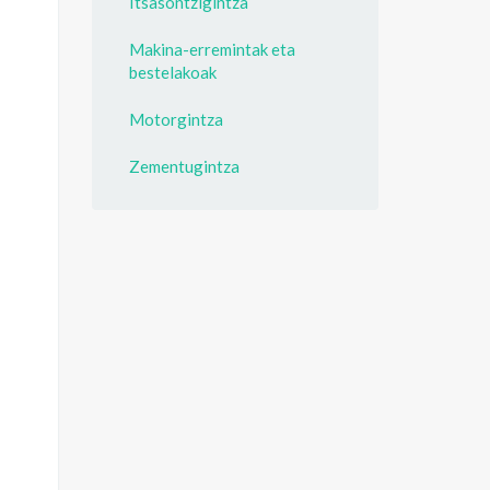
Itsasontzigintza
Makina-erremintak eta
bestelakoak
Motorgintza
Zementugintza