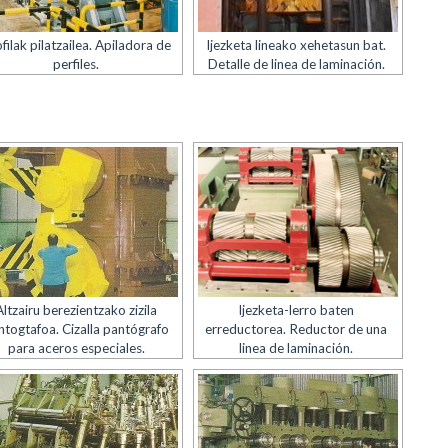
filak pilatzailea. Apiladora de
Ijezketa lineako xehetasun bat.
perfiles.
Detalle de linea de laminación.
Altzairu berezientzako zizila
Ijezketa-lerro baten
ntogtafoa. Cizalla pantógrafo
erreductorea. Reductor de una
para aceros especiales.
linea de laminación.