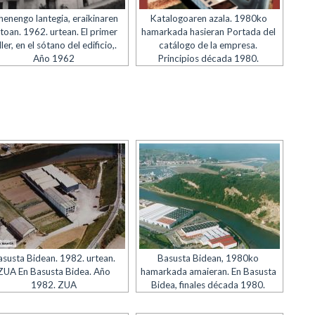
henengo lantegia, eraikinaren
Katalogoaren azala. 1980ko
toan. 1962. urtean. El primer
hamarkada hasieran Portada del
ller, en el sótano del edificio,.
catálogo de la empresa.
Año 1962
Principios década 1980.
asusta Bidean. 1982. urtean.
Basusta Bidean, 1980ko
ZUA En Basusta Bidea. Año
hamarkada amaieran. En Basusta
1982. ZUA
Bidea, finales década 1980.