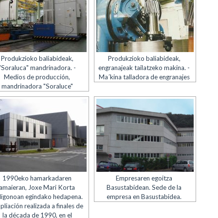
Produkzioko baliabideak,
Produkzioko baliabideak,
"Soraluca" mandrinadora. -
engranajeak tailatzeko makina. -
Medios de producción,
Ma´kina talladora de engranajes
mandrinadora "Soraluce"
1990eko hamarkadaren
Empresaren egoitza
amaieran, Joxe Mari Korta
Basustabidean. Sede de la
ligonoan egindako hedapena.
empresa en Basustabidea.
liación realizada a finales de
la década de 1990, en el