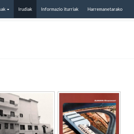
sak
Irudiak
Informazio iturriak
Harremanetarako