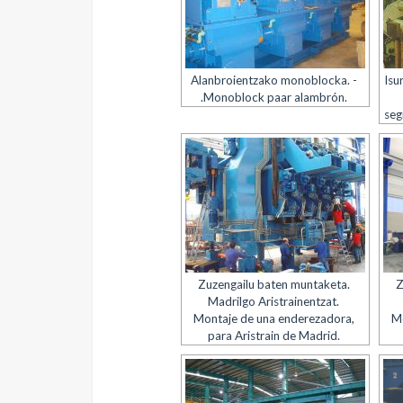
Alanbroientzako monoblocka. -
Isu
.Monoblock paar alambrón.
seg
Zuzengailu baten muntaketa.
Z
Madrilgo Aristrainentzat.
Montaje de una enderezadora,
Mo
para Aristrain de Madrid.