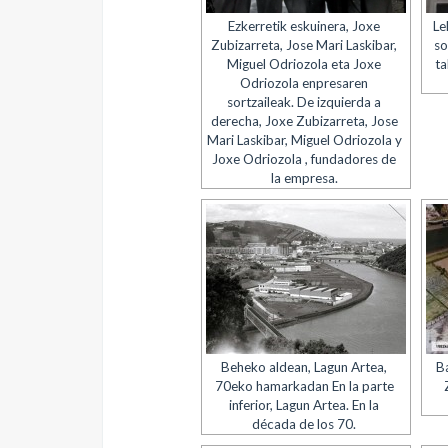
Ezkerretik eskuinera, Joxe
Le
Zubizarreta, Jose Mari Laskibar,
so
Miguel Odriozola eta Joxe
ta
Odriozola enpresaren
sortzaileak. De izquierda a
derecha, Joxe Zubizarreta, Jose
Mari Laskibar, Miguel Odriozola y
Joxe Odriozola , fundadores de
la empresa.
Beheko aldean, Lagun Artea,
B
70eko hamarkadan En la parte
inferior, Lagun Artea. En la
década de los 70.