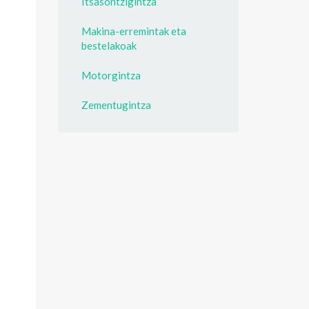
Itsasontzigintza
Makina-erremintak eta
bestelakoak
Motorgintza
Zementugintza