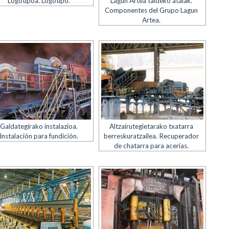
Logotipoa. Logotipo.
Lagun Artea taldeko atalak.
Componentes del Grupo Lagun
Artea.
Galdategirako instalazioa.
Altzairutegietarako txatarra
Instalación para fundición.
berreskuratzailea. Recuperador
de chatarra para acerías.