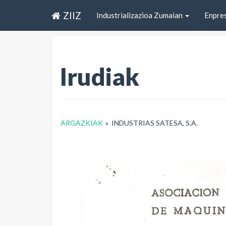
ZIIZ
Industrializazioa Zumaian
Enpre
Irudiak
ARGAZKIAK
»
INDUSTRIAS SATESA, S.A.