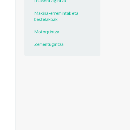
Itsasontzigintza
Makina-erremintak eta
bestelakoak
Motorgintza
Zementugintza