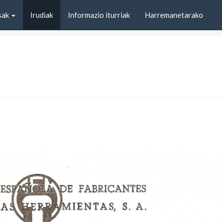
sak
Irudiak
Informazio iturriak
Harremanetarako