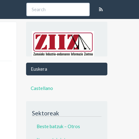
Euskera
Castellano
Sektoreak
Beste batzuk – Otros