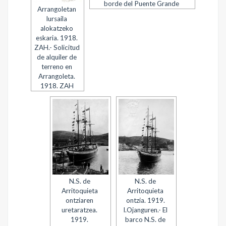
borde del Puente Grande
Arrangoletan
lursaila
alokatzeko
eskaria. 1918.
ZAH.- Solicitud
de alquiler de
terreno en
Arrangoleta.
1918. ZAH
N.S. de
N.S. de
Arritoquieta
Arritoquieta
ontziaren
ontzia. 1919.
uretaratzea.
I.Ojanguren.- El
1919.
barco N.S. de