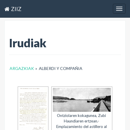
ZIIZ
Togg
navig
Irudiak
ARGAZKIAK
»
ALBERDI Y COMPAÑIA
Ontziolaren kokagunea, Zubi
Haundiaren ertzean.-
Emplazamiento del astillero al