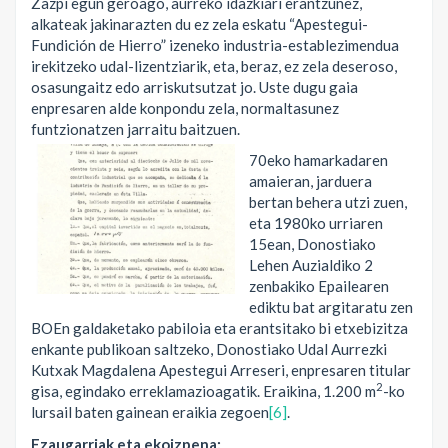
Zazpi egun geroago, aurreko idazkiari erantzunez,
alkateak jakinarazten du ez zela eskatu “Apestegui-
Fundición de Hierro” izeneko industria-establezimendua
irekitzeko udal-lizentziarik, eta, beraz, ez zela deseroso,
osasungaitz edo arriskutsutzat jo. Uste dugu gaia
enpresaren alde konpondu zela, normaltasunez
funtzionatzen jarraitu baitzuen.
70eko hamarkadaren
amaieran, jarduera
bertan behera utzi zuen,
eta 1980ko urriaren
15ean, Donostiako
Lehen Auzialdiko 2
zenbakiko Epailearen
ediktu bat argitaratu zen
BOEn galdaketako pabiloia eta erantsitako bi etxebizitza
enkante publikoan saltzeko, Donostiako Udal Aurrezki
Kutxak Magdalena Apestegui Arreseri, enpresaren titular
2
gisa, egindako erreklamazioagatik. Eraikina, 1.200 m
-ko
lursail baten gainean eraikia zegoen
[6]
.
Ezaugarriak eta ekoizpena: