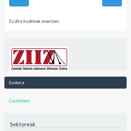
Ez dira iruzkinak onartzen.
Euskera
Castellano
Sektoreak