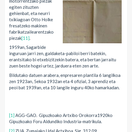
motorrentzako piezak
egiten zituzten
gehienbat, eta neurri
txikiagoan Otto Holke
fresatzeko makinen
fabrikatzailearentzako
piezak
[11]
.
1959an, Sagarbide
inguruan jarri zen, galdaketa-pabiloi berri batekin,
erantsitako bi etxebizitzekin batera, eta bertan jarraitu
zuen beste hogei urtez, jarduera eten zen arte.
Bildutako datuen arabera, enpresaren plantila 6 langilkoa
zen 1923an, 5ekoa 1932an eta 4 ofizial, 3 aprendiz eta
peoi bat 1939an, eta 10 langile inguru 40ko hamarkadan.
[1]
AGG-GAO. Gipuzkoako Artxibo Orokorra1920ko
Gipuzkoako Foru Aldundiko Industria-matrikula.
[2]
ZUA. Zumaiako Udal Artxiboa. Sig. 312.09