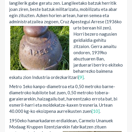
langilerik gabe geratu zen. Langileetako batzuk herritik
joan ziren, beste batzuk militarizatu, mobilizatu eta abar
egin zituzten. Azken horien artean, haren semea eta
administratzailea zegoen,
Cruz Apestegui Arrese (1936ko
urte berean hil zen).
Horri bezero nagusien
geldialdia gehitu
zitzaion. Gerra amaitu
ondoren, 1939ko
abuztuaren 8an,
jarduerari berriro ekiteko
beharrezko baimena
eskatu zion Industria ordezkaritzari
[9]
.
Metro 1eko kanpo-diametroa eta 0,50 metroko barne-
diametroko kubilote bat zuen, 0,50 metroko tobera-
garaierarekin, haizagailu bat, hareentzako errota bat, bi
esmeril-harri eta moldekatze-kaxen tresneria. Urtean
40.000 kg-ko ekoizpena aurreikusten zuen
[10]
.
1950eko hamarkadaren erdialdean, Carmelo Unanuek
Modaag Kruppen lizentziarekin
fabrikatzen zituen