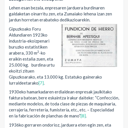
Lehen esan bezala, enpresaren jarduera burdinaren
galdaketan oinarritu zen, eta Zumaiako lehena izan zen
jardun horretan erabateko dedikazioarekin.
Gipuzkoako Foru
Aldundiaren 1923ko
industria-ekoizpenari
buruzko estatistiken
2
arabera, 330 m
-ko
eraikin estalia zuen, eta
25.000 kg. burdina urtu
ekoitzi zituen
Gipuzkoarako, eta 13.000 kg. Estatuko gainerako
lurraldeetarako
[7]
.
1930eko hamarkadaren erdialdean enpresak jaulkitako
faktura batean, bere eskaintza irakur daiteke: “Confección,
mediante modelos, de toda clase de piezas de maquinaria,
cerrajeria, ferretería, fumistería, etc., etc. – Especialidad
en la fabricación de planchas de mano”
[8]
.
1936ko gerraren ondorioz, jarduera eten egin zen, eta