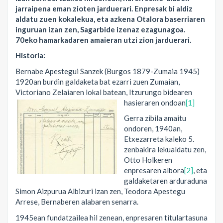
jarraipena eman zioten jarduerari. Enpresak bi aldiz
aldatu zuen kokalekua, eta azkena Otalora baserriaren
inguruan izan zen, Sagarbide izenaz ezagunagoa.
70eko hamarkadaren amaieran utzi zion jarduerari.
Historia:
Bernabe Apestegui Sanzek (Burgos 1879-Zumaia 1945)
1920an burdin galdaketa bat ezarri zuen Zumaian,
Victoriano Zelaiaren lokal batean, Itzurungo bidearen
hasieraren ondoan
[1]
Gerra zibila amaitu
ondoren, 1940an,
Etxezarreta kaleko 5.
zenbakira lekualdatu zen,
Otto Holkeren
enpresaren albora
[2]
, eta
galdaketaren arduraduna
Simon Aizpurua Albizuri izan zen, Teodora Apestegu
Arrese, Bernaberen alabaren senarra.
1945ean fundatzailea hil zenean, enpresaren titulartasuna