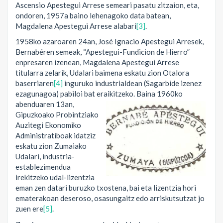
Ascensio Apestegui Arrese semeari pasatu zitzaion, eta,
ondoren, 1957a baino lehenagoko data batean,
Magdalena Apestegui Arrese alabari
[3]
.
1958ko azaroaren 24an, José Ignacio Apestegui Arresek,
Bernabéren semeak, “Apestegui-Fundicion de Hierro”
enpresaren izenean, Magdalena Apestegui Arrese
titularra zelarik, Udalari baimena eskatu zion Otalora
baserriaren
[4]
inguruko industrialdean (Sagarbide izenez
ezagunagoa) pabiloi bat eraikitzeko.
Baina 1960ko
abenduaren 13an,
Gipuzkoako Probintziako
Auzitegi Ekonomiko
Administratiboak idatziz
eskatu zion Zumaiako
Udalari, industria-
establezimendua
irekitzeko udal-lizentzia
eman zen datari buruzko txostena, bai eta lizentzia hori
ematerakoan deseroso, osasungaitz edo arriskutsutzat jo
zuen ere
[5]
.