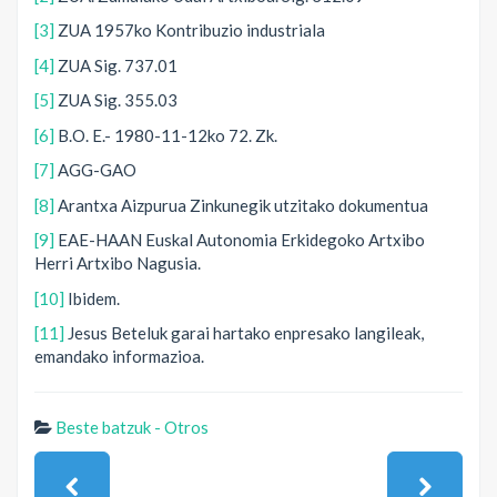
[3]
ZUA 1957ko Kontribuzio industriala
[4]
ZUA Sig. 737.01
[5]
ZUA Sig. 355.03
[6]
B.O. E.- 1980-11-12ko 72. Zk.
[7]
AGG-GAO
[8]
Arantxa Aizpurua Zinkunegik utzitako dokumentua
[9]
EAE-HAAN Euskal Autonomia Erkidegoko Artxibo
Herri Artxibo Nagusia.
[10]
Ibidem.
[11]
Jesus Beteluk garai hartako enpresako langileak,
emandako informazioa.
Beste batzuk - Otros