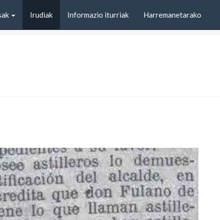
sak
Irudiak
Informazio iturriak
Harremanetarako