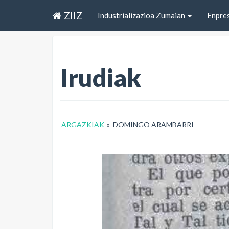
ZIIZ
Industrializazioa Zumaian
Enpre
Irudiak
ARGAZKIAK
»
DOMINGO ARAMBARRI