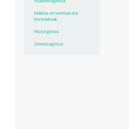
Itsasontzigintza
Makina-erremintak eta
bestelakoak
Motorgintza
Zementugintza